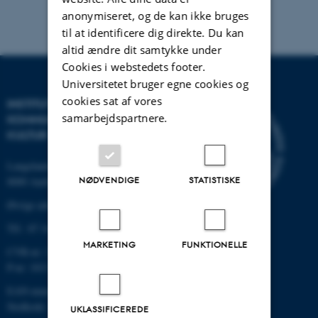
anonymiseret, og de kan ikke bruges
til at identificere dig direkte. Du kan
altid ændre dit samtykke under
Cookies i webstedets footer.
Universitetet bruger egne cookies og
cookies sat af vores
INSTITUT FOR
samarbejdspartnere.
KOMMUNIKATION OG
KULTUR
Langelandsgade 139
NØDVENDIGE
STATISTISKE
8000 Aarhus C
Øvrige adresser og kort
Tlf.: 87 16 12 00
MARKETING
FUNKTIONELLE
CVR-nr: 31119103
P-nr: 1013139411
EAN-nummer: 5798000418363
Stedkode: 1411
UKLASSIFICEREDE