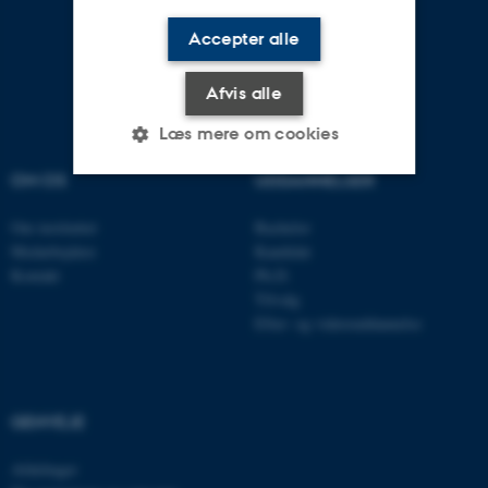
Accepter alle
Afvis alle
Læs mere om cookies
OM OS
UDDANNELSER
Nødvendige
Statistiske
Marketing
Om instituttet
Bachelor
Medarbejdere
Kandidat
Funktionelle
Uklassificerede
Kontakt
Ph.D.
Tilvalg
Efter- og videreuddannelse
Nødvendige cookies hjælper
med at gøre hjemmesiden
brugbar ved at aktivere nogle
GENVEJE
grundlæggende funktioner
som navigation mm.
Afdelinger
Hjemmesiden kan ikke