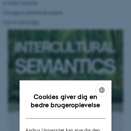
at Aarhus University.
Click
here
to download the program
Link for sign-up
Here
Cookies giver dig en
ENGLISH
bedre brugeroplevelse
DANISH
Aarhus Universitet kan give dig den