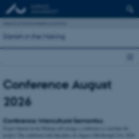
Institut for Kommunikation og Kultur
Danish in the Making
Conference August
2026
Conference: Intercultural Semantics
Project Danish in the Making will arrange a conference to conclude the
project. The conference will take place on August 19th through 21st, 2026