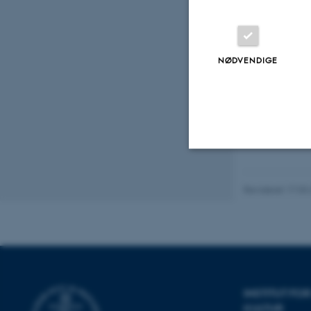
Tilmelding
NØDVENDIGE
Arrangører
Nødvendige
Revideret 17.03
Nødvendige cooki
grundlæggende fu
cookies.
INSTITUT F
KULTUR