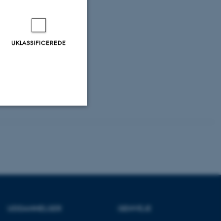
UKLASSIFICEREDE
Uklassificerede
ere nogle
rer uden disse
UDDANNELSER
GENVEJE