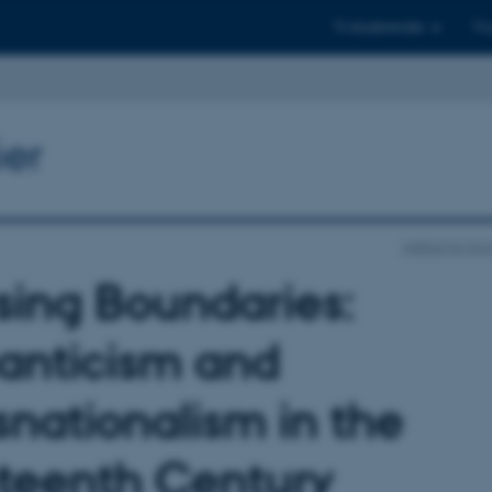
Til studerende
Til
ier
Institut for K
sing Boundaries:
nticism and
snationalism in the
teenth Century