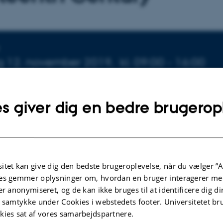
sninger om arrangementet
ag 12. november 2019,
kl. 09:00 - 16:00
 kalender
s giver dig en bedre brugerop
schsprungske Samling, København
e Jensen
itet kan give dig den bedste brugeroplevelse, når du vælger ”A
alt seminar om transnationale og romantiske strømninger i
es gemmer oplysninger om, hvordan en bruger interagerer med
er anonymiseret, og de kan ikke bruges til at identificere dig d
chsprungske Samling. Generalforsamlingen starter kl. 14.
t samtykke under Cookies i webstedets footer. Universitetet br
kies sat af vores samarbejdspartnere.