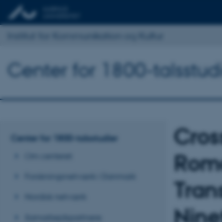
Institut for Kommunikation og Kultur
Center for 1800-talsstud
Cros
Center for 1800-talsstudier
Roma
Om centeret
Forskningsnetværk i Danmark
Tran
Nordisk netværk
Nine
Samarbejdspartnere