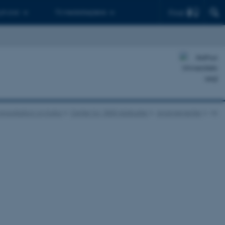
Find
 ph.d.er
Til medarbejdere
ommunikation og Kultur
Center for 1800-talsstudier
Arrangementer
vis