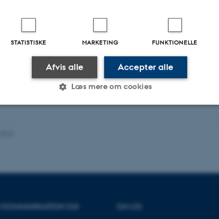
nødvendigt.
STATISTISKE
MARKETING
FUNKTIONELLE
: Sine Krogh, Susanne Bangert, Kim Simonsen (CNSC)
Afvis alle
Accepter alle
Læs mere om cookies
Statistiske
Marketing
Funktionelle
.2023
es hjælper med at gøre hjemmesiden brugbar ved at aktiv
nktioner som navigation mm. Hjemmesiden kan ikke funge
OR KOMMUNIKATION OG
OM OS