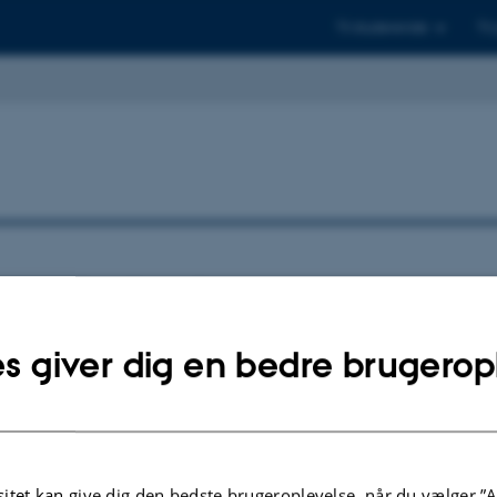
Til studerende
Til
yttede forskere
s giver dig en bedre brugerop
Schmidt Nielsen
kjær Friedrichsen
Hove Sørensen
en
itet kan give dig den bedste brugeroplevelse, når du vælger ”A