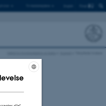
Find
 ph.d.er
Til medarbejdere
English
Institut for Kommunikation og Kultur
YoungLit
Tilknyttede forskere
levelse
ENGLISH
DANISH
ccepter alle”