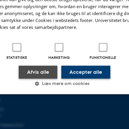
es gemmer oplysninger om, hvordan en bruger interagerer med
.2025
-
Stefan Kjerkegaard
er anonymiseret, og de kan ikke bruges til at identificere dig d
t samtykke under Cookies i webstedets footer. Universitetet br
kies sat af vores samarbejdspartnere.
OR KOMMUNIKATION OG
OM OS
STATISTISKE
MARKETING
FUNKTIONELLE
Om instituttet
Afvis alle
Accepter alle
139
Medarbejdere
Kontakt
Læs mere om cookies
og kort
0
Statistiske
Marketing
Funktionelle
03
1
798000418363