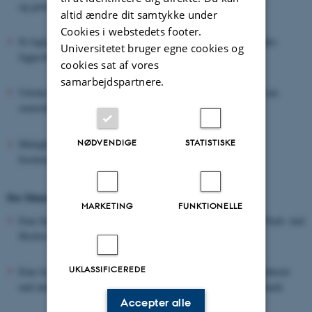
og generelt i det danske samfund
altid ændre dit samtykke under
Cookies i webstedets footer.
Et fagligt fællesskab om uddannelse af tyskundervisere og andre
Universitetet bruger egne cookies og
fagprofessionelle inden for tysk
cookies sat af vores
samarbejdspartnere.
Udveksling og udvikling af forskning og viden, der støtter op om
ovenstående
NØDVENDIGE
STATISTISKE
Muligheder for samarbejde på tværs af uddannelses- og
forskningsinstitutioner
Der Dänische Germanistikverband
bietet
MARKETING
FUNKTIONELLE
Eine Interessensgemeinschaft zur Förderung von Deutsch auf Fach- und
Hochschulebene und generell in der dänischen Gesellschaft
UKLASSIFICEREDE
Eine fachliche Gemeinschaft für die Ausbildung von Deutschlehrern
und anderen Fachprofessionellen im Bereich Deutsch in Dänemark
Accepter alle