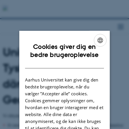
Cookies giver dig en
Universiteternes
ENGLISH
bedre brugeroplevelse
DANISH
Tyskforening / Der
Aarhus Universitet kan give dig den
dänische
bedste brugeroplevelse, når du
vælger ”Accepter alle” cookies.
Germanistikverband
Cookies gemmer oplysninger om,
hvordan en bruger interagerer med et
website. Alle dine data er
Vi tilbyder
anonymiseret, og de kan ikke bruges
Et interessefællesskab til fremme af tysk på videregående uddannelser
til at identificere dig direkte. Du kan