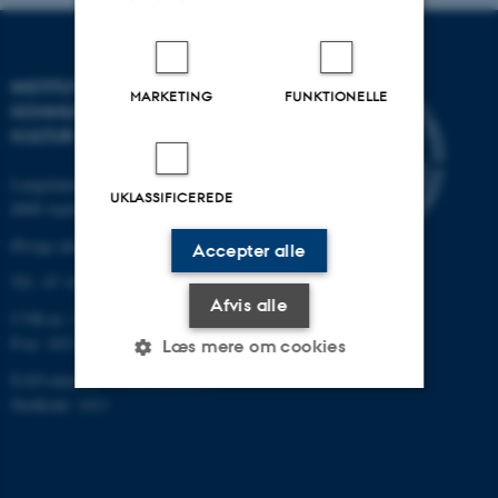
INSTITUT FOR
MARKETING
FUNKTIONELLE
KOMMUNIKATION OG
KULTUR
Langelandsgade 139
UKLASSIFICEREDE
8000 Aarhus C
Øvrige adresser og kort
Accepter alle
Tlf.: 87 16 12 00
Afvis alle
CVR-nr: 31119103
P-nr: 1013139411
Læs mere om cookies
EAN-nummer: 5798000418363
Stedkode: 1411
Nødvendige
Statistiske
Marketing
Funktionelle
Uklassificerede