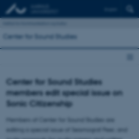
English
Institut for Kommunikation og Kultur
Center for Sound Studies
Center for Sound Studies
members edit special issue on
Sonic Citizenship
Members of Center for Sound Studies are
editing a special issue of Seismograf Peer, and