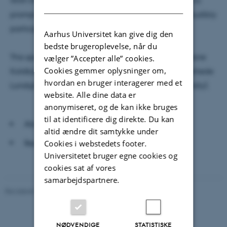
With this special issue on sonic citizenship we wish to
DANISH
prompt investigations and reflections on how we audibly
participate in and connect with our surroundings.
Aarhus Universitet kan give dig den
bedste brugeroplevelse, når du
This special issue is edited by Morten Breinbjerg, Marie
vælger ”Accepter alle” cookies.
Cookies gemmer oplysninger om,
Koldkjær Højlund, Jonas R. Kirkegaard & Sissel Raahede
hvordan en bruger interagerer med et
Lundgård (Center for Sound Studies, Aarhus University).
website. Alle dine data er
anonymiseret, og de kan ikke bruges
til at identificere dig direkte. Du kan
Abstract deadline May 1st 2025.
altid ændre dit samtykke under
Read more here:
https://lnkd.in/d_upJS9j
Cookies i webstedets footer.
Universitetet bruger egne cookies og
cookies sat af vores
samarbejdspartnere.
Revideret 07.09.2023
-
Radomir Gluhovic
NØDVENDIGE
STATISTISKE