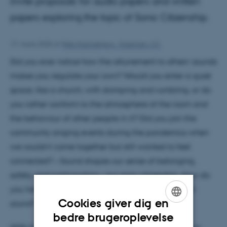
invite proposals for audio papers and written
papers exploring the topic of Sonic Citizenship.
17. marts 2025
af
Web Katrinebjerg - Kasernen, CC
Did you ever notice how the attunement to others’ sounds
makes you regulate your own? Would you enter a quiet
space, like a church, with stomping and rumbling, or do
you rather conform to the atmosphere of the room and
the behaviour of other people in it? Did you join the
community singing events during the pandemics when
we couldn’t come together but still wanted to feel
connected? – Sound shapes our sense of belonging,
safety, and participation – our sonic citizenship. How do
you listen, adapt, stay silent or claim space through
Cookies giver dig en
sound?
ENGLISH
bedre brugeroplevelse