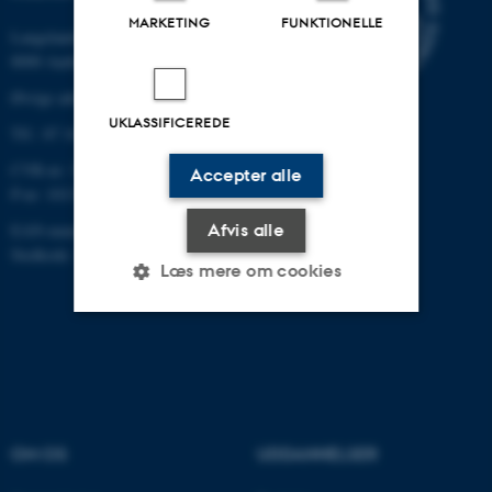
MARKETING
FUNKTIONELLE
Langelandsgade 139
8000 Aarhus C
Øvrige adresser og kort
UKLASSIFICEREDE
Tlf.: 87 16 12 00
CVR-nr: 31119103
Accepter alle
P-nr: 1013139411
Afvis alle
EAN-nummer: 5798000418363
Stedkode: 1411
Læs mere om cookies
Nødvendige
Statistiske
Marketing
Funktionelle
Uklassificerede
OM OS
UDDANNELSER
Nødvendige cookies hjælper