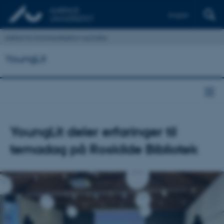
English
Institut for Kommunikation og Kultur
YoungLit
YoungLit deler erfaringer til
temadag på Roskilde Bibliotek