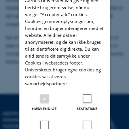
Aarhus Universitet kan give dig den
bedste brugeroplevelse, når du
Godsbane-projektet som YoungLit har kørt og generelt er
vælger ”Accepter alle” cookies.
det opmuntrende at opleve, at bibliotekarerne er så
Cookies gemmer oplysninger om,
nysgerrige ift nye initiativer og nye idéer.
hvordan en bruger interagerer med et
website. Alle dine data er
Der er flere foredrag i kalenderen og vi glæder os til at
anonymiseret, og de kan ikke bruges
dele vores erfaringer med flere grupper. I fremtiden vil
til at identificere dig direkte. Du kan
YoungLit facilitere nye skriveworkshops og dermed samle
altid ændre dit samtykke under
endnu mere nyttig erfaring.
Cookies i webstedets footer.
Universitetet bruger egne cookies og
cookies sat af vores
samarbejdspartnere.
NØDVENDIGE
STATISTISKE
INSTITUT FOR
KOMMUNIKATION OG
KULTUR