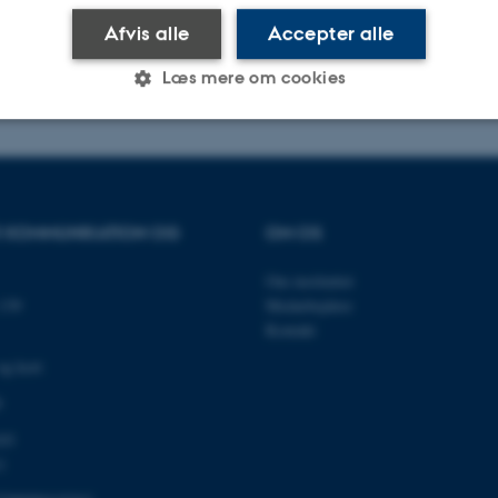
Afvis alle
Accepter alle
.2023
-
Radomir Gluhovic
Læs mere om cookies
Statistiske
Marketing
Funktionelle
OR KOMMUNIKATION OG
OM OS
es hjælper med at gøre hjemmesiden brugbar ved at aktiv
Om instituttet
nktioner som navigation mm. Hjemmesiden kan ikke funge
139
Medarbejdere
Kontakt
og kort
0
Udbyder / Domæne
Udløb
Beskrivelse
30
Denne cookie sættes af
03
TYPO3 Association
minutter
TYPO3, og bruges til at 
.au.dk
1
session, når en backend-
TYPO3 eller Frontend.