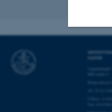
Revideret 17.03
Nødvendige
INSTITUT F
KULTUR
Nødvendige cooki
grundlæggende fu
Langelandsgade 
cookies.
8000 Aarhus C
Øvrige adresser 
Tlf.: 87 16 12 0
Navn
be_typo_user
CVR-nr: 311191
P-nr: 101313941