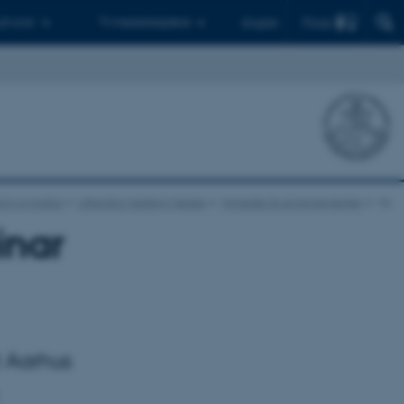
Find
 ph.d.er
Til medarbejdere
English
ion og Kultur
Litteratur mellem Medier
Nyheder & Arrangementer
vis
inar
t Aarhus