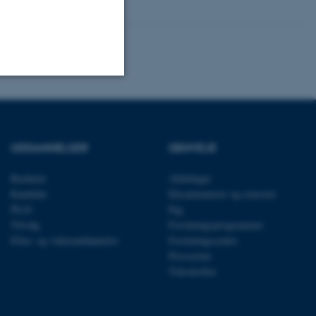
Uklassificerede
UDDANNELSER
GENVEJE
ere nogle
Bachelor
Afdelinger
rer uden disse
Kandidat
Eksaminatorer og censorer
Ph.D.
Fag
Tilvalg
Forskningsprogrammer
Efter- og videreuddannelse
Forskningscentre
Presserum
Tidsskrifter
 vores CMS-udbyder,
identificere en backend-
bruger er logget ind i