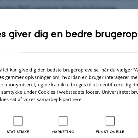
d the PhD seminar Word and Image.
s giver dig en bedre brugerop
2015
af
Betina Ramm
J.T. Mitchell from the University of Chicago will participat
the seminar which addresses the word-image relationship
the book as a medium. The other speakers at the seminar 
itet kan give dig den bedste brugeroplevelse, når du vælger ”A
d Nina Christensen, both from Centre for Literature bet
es gemmer oplysninger om, hvordan en bruger interagerer med
enrik Lohfert Jørgensen, Camilla Skovbjerg Paldam and 
er anonymiseret, og de kan ikke bruges til at identificere dig d
m Art History, Aarhus University.
t samtykke under Cookies i webstedets footer. Universitetet br
kies sat af vores samarbejdspartnere.
r takes place at Fuglsøcentret 21-23 September 2015
STATISTISKE
MARKETING
FUNKTIONELLE