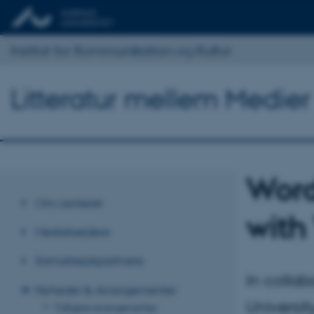
Institut for Kommunikation og Kultur
Litteratur mellem Medier
Word
Om centeret
with 
Medarbejdere
Samarbejdspartnere
In collab
Nyheder & Arrangementer
Universit
Tidligere arrangementer