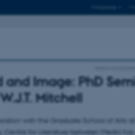
Til studerende
Til
Institut for Kommunikat
 and Image: PhD Sem
W.J.T. Mitchell
oration with the Graduate School of Arts a
y, Centre for Literature between Media has