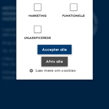
INSTITUT FOR
KOMMUNIKATION OG
MARKETING
FUNKTIONELLE
KULTUR
Langelandsgade 139
8000 Aarhus C
UKLASSIFICEREDE
Øvrige adresser og kort
Accepter alle
Tlf.: 87 16 12 00
CVR-nr: 31119103
Afvis alle
P-nr: 1013139411
Læs mere om cookies
EAN-nummer: 5798000418363
Stedkode: 1411
Nødvendige
Statistiske
Marketing
Funktionelle
Uklassificerede