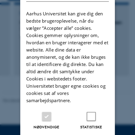
Aarhus Universitet kan give dig den
FORSKNINGSPROJEKT
bedste brugeroplevelse, når du
Kommunikation i lægevagten og akuttelefonen
vælger ”Accepter alle” cookies.
1813
Cookies gemmer oplysninger om,
1. nov. 2015
-
31. okt. 2018
hvordan en bruger interagerer med et
website. Alle dine data er
anonymiseret, og de kan ikke bruges
til at identificere dig direkte. Du kan
altid ændre dit samtykke under
Cookies i webstedets footer.
Universitetet bruger egne cookies og
cookies sat af vores
samarbejdspartnere.
Revideret 10.12.2023
-
Pia Gjermandsen
NØDVENDIGE
STATISTISKE