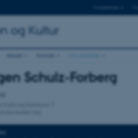
Til studerende
Til
on og Kultur
Aktuelt
Kontakt
Om instituttet
gen Schulz-Forberg
tilknytning
PhD
 for Kultur og Samfund
onale studier, fag
NFO