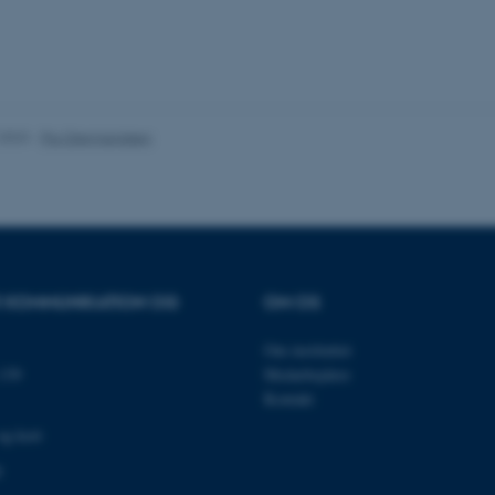
es hjælper med at gøre hjemmesiden brugbar ved at aktiv
nktioner som navigation mm. Hjemmesiden kan ikke funge
.2023
-
Pia Gjermandsen
Udbyder / Domæne
Udløb
Beskrivelse
30
Denne cookie sættes af
TYPO3 Association
minutter
TYPO3, og bruges til at 
.au.dk
session, når en backend-
TYPO3 eller Frontend.
OR KOMMUNIKATION OG
OM OS
30
Dette cookienavn er fo
Typo3 Association
minutter
webindholdsstyringssyst
.au.dk
som en brugersessionside
muligt at gemme bruger
Om instituttet
tilfælde er det muligvis
139
Medarbejdere
kan indstilles ved defau
dette kan forhindres af 
Kontakt
de fleste tilfælde er det in
ødelagt i slutningen af 
og kort
indeholder en tilfældig id
specifikke brugerdata.
0
Session
Denne cookie er en purp
Microsoft Corporation