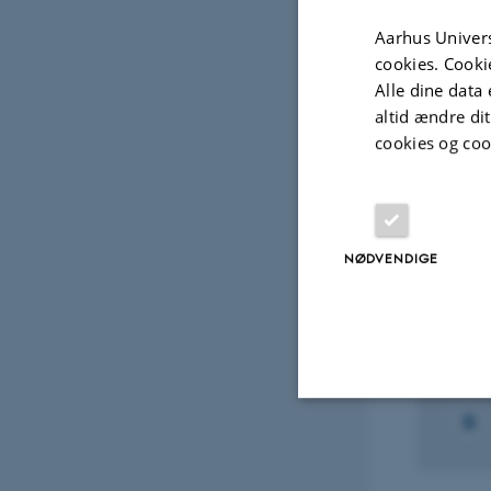
Digital
Aarhus Univers
version
cookies. Cooki
vedhæfte
Alle dine data 
Projek
altid ændre di
cookies og coo
FORS
CPG:
Poli
NØDVENDIGE
2. sep
Nødvendige