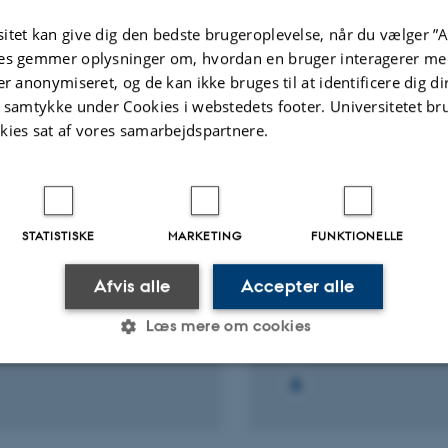
Digital
itet kan give dig den bedste brugeroplevelse, når du vælger ”A
version
es gemmer oplysninger om, hvordan en bruger interagerer med
t
vedhæftet
er anonymiseret, og de kan ikke bruges til at identificere dig d
Flere
ter
Aktiviteter
t samtykke under Cookies i webstedets footer. Universitetet br
kies sat af vores samarbejdspartnere.
KNINGSPROJEKT
FORSKNINGSPROJEKT
 Center for New Critical
Global Governance 
tics and Governance
Neoliberalism
STATISTISKE
MARKETING
FUNKTIONELLE
. 2024
-
31. aug. 2029
3. okt. 2022
-
31. jan. 2024
Afvis alle
Accepter alle
Læs mere om cookies
Statistiske
Marketing
Funktionelle