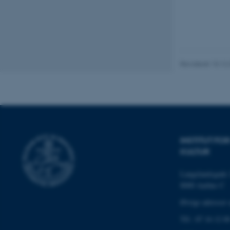
Nødvendige cooki
grundlæggende fu
cookies.
Revideret 10.12
Navn
be_typo_user
INSTITUT F
fe_typo_user
KULTUR
Langelandsgade 
8000 Aarhus C
Øvrige adresser 
Tlf.: 87 16 12 0
ASP.NET_SessionId