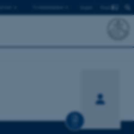
Find
 ph.d.er
Til medarbejdere
English
CV