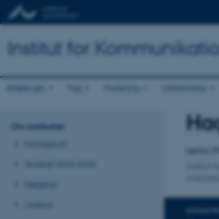
Institut for Kommunikati
Afdelinger
Fag
Forskning
Uddannelse
Ha
Titel
Om instituttet
Primær 
Institutprofil
Lektor, 
Strategi 2020-2025
Institut
Internati
Nøgletal
Ledelse
KONTAKTI