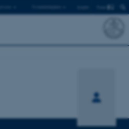
Find
 ph.d.er
Til medarbejdere
English