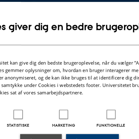
@cc.au.dk
SE
Kopier
mailadresse
s giver dig en bedre brugerop
 Grud
itut for Kommunikation og Kultur
SE
ling for Digital Design og Informationsvidenskab
Kopier
ingforsgade 14
adresse
ing 5347, lokale 132
itet kan give dig den bedste brugeroplevelse, når du vælger ”A
 Aarhus N
es gemmer oplysninger om, hvordan en bruger interagerer med
mark
er anonymiseret, og de kan ikke bruges til at identificere dig d
å kort
t samtykke under Cookies i webstedets footer. Universitetet br
kies sat af vores samarbejdspartnere.
re-profil
STATISTISKE
MARKETING
FUNKTIONELLE