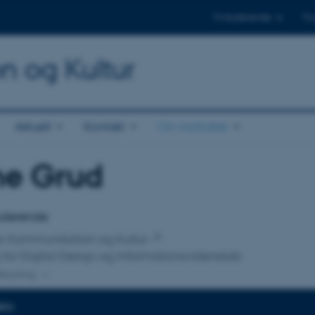
Til studerende
Til
on og Kultur
Aktuelt
Kontakt
Om instituttet
ne Grud
tilknytning
tuderende
 for Kommunikation og Kultur
 for Digital Design og Informationsvidenskab
lknytning
NFO