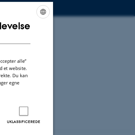
levelse
ENGLISH
DANISH
ccepter alle”
 et website.
irekte. Du kan
uger egne
UKLASSIFICEREDE