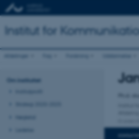
Institut for Kommunikati
Afdelinger
Fag
Forskning
Uddannelse
Ja
Titel
Om instituttet
Primær 
Institutprofil
Ph.d.-s
Strategi 2020-2025
Institut
Afdeling
Nøgletal
En anden ti
Ledelse
KONTAKTI