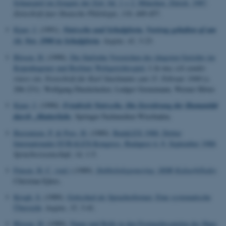
Schauspiel im Zeugnis der Zeit, bd. 1 + 2, München, Zürich, 1987
.
Zeitschrift fuer Deutsche Philologie
,
110
, 449-457.
Kjaer, J.
(1991).
Nietzsche und Schulpforta. Vortrag gehalten af am
14. Nov. 1990 in Schulpforta
.
Augias
,
41
, 3-23.
Blosen, H.
(1990).
Die fünfzehn Vorzeichen des jüngsten Gerichts im
Kopenhagener und Berliner Weltgerichtsspiel.
I
Ja muz ich sunder
riuwe sin. Festschrift für Karl Stackmann zum 15. Februar 1990
(s.
206-231). Wolfgang Dinckelacker, Ludger Grenzmann, Werner Höver.
Kjaer, J.
(1990).
Friedrich Nietzsche. Die Zerstörung der Humanität
durch „Mutterliebe
. Springer Fachmedien Wiesbaden.
Bærentzen, P.
& Pors, H.
(1989).
BudaLEX 1988. Dritter
Internationaler EURALEX-Kongress, Budapest 4.-9. September 1988
.
Sprachwissenschaft
,
14
, 1-5.
Finsen, H. C. (red.)
(1989).
Dobbelteksponering: DDR Kulturbilleder
.
Christian Ejlers.
Krogh, S.
(1989).
Gottsched als Sprachreformer. Eine systematische
Übersicht
.
Augias
,
35
, 3-41.
Blosen, H.
(1989).
Name und Rolle in den Festnachtsspielen des Hans