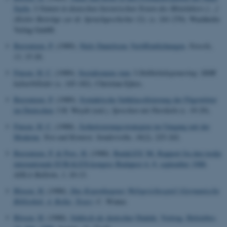
Sachs
. I
Namen in deutschen literarischen Texten des Mittelalters [...]
(Kieler Beiträge zur dt. Sprachgeschichte 12).
(s. 241-270). Wachholtz
Verlag GmbH.
Bærentzen, P.
(1989).
Niels Danielsens Veröffentlichungen
.
Nowele
,
13
, 15-20.
Finsen, H. C.
(1989).
Socialismens rum
. I
Dobbelteksponering: DDR
kulturbilleder
(s. 145-182). Christian Ejlers.
Bærentzen, P.
(1989).
Syntaktische Subklassifizierung der Fügewörter
im Deutschen
. I H. Weydt (red.),
Sprechen mit Partikeln
(s. 19-29).
Finsen, H. C.
(1988).
Ästhetisierungsstrategien im Umgang mit der
Moderne
.
Text und Kontext. Sonderreihe
,
16
(2), 225-242.
Bærentzen, P.
& Pors, H.
(1988).
BudaLEX '88. Rapport fra den tredje
internationale EURALEX-kongres Budapest 4.-9. september 1988
.
ADLA Bulletin
,
3
, 10-13.
Blosen, H.
(1988).
Das Kopenhagener Weltgerichtsspiel (Germanische
Bibliothek, 4. Reihe: Texte)
. C. Winter.
Blosen, H.
(1988).
Jiddisch als deutscher Dialekt. Vortrag, Holstebro,