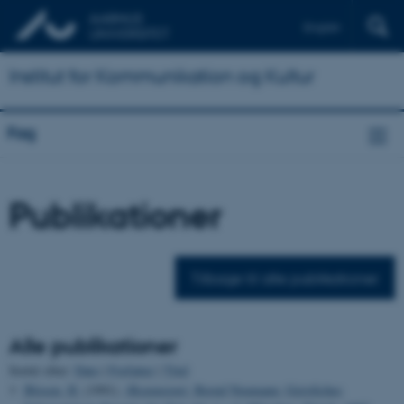
English
Institut for Kommunikation og Kultur
Fag
Publikationer
Tilbage til alle publikationer
Alle publikationer
Sortér efter:
Dato
|
Forfatter
|
Titel
Blosen, H.
(1991).
(Rezension): Bernd Neumann: Geistliches