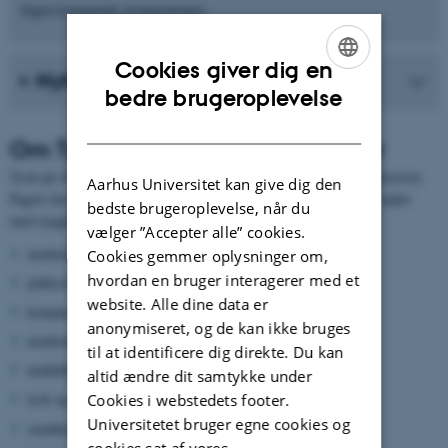
Ingen kommende arrangementer.
Cookies giver dig en
Nyheder fra instituttet
ENGLISH
bedre brugeroplevelse
DANISH
Om Tysk Sprog, Litteratur og Kultur
Tysk på AU rummer fokusområderne sprog, litteratur, kultur og historie.
Aarhus Universitet kan give dig den
Fagets forskere har deres særlige ekspertiser inden for disse fire søjler
bedste brugeroplevelse, når du
med tyngdepunkter inden for følgende områder:
vælger ”Accepter alle” cookies.
moderne grammatik
Cookies gemmer oplysninger om,
hvordan en bruger interagerer med et
jiddisch
website. Alle dine data er
komparativ germansk lingvistik
anonymiseret, og de kan ikke bruges
moderne litteratur og filosofi
til at identificere dig direkte. Du kan
middelhøjtysk litteratur
altid ændre dit samtykke under
tysk og nederlandsk religiøs litteratur i det 15. århundrede
Cookies i webstedets footer.
Universitetet bruger egne cookies og
sundhedskultur og Lebensreform