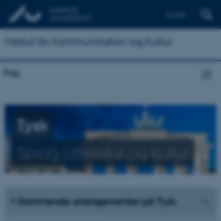
English
Institut for Kommunikation og Kultur
Fag
Tysk
Sprog, Litteratur og Kultur
Kommende arrangementer på Tysk