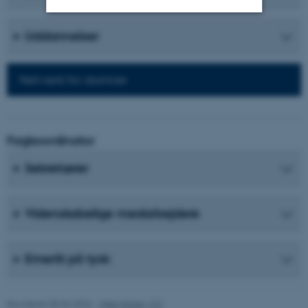
Uddannelser
Nødvendige
Statistiske
Marketing
Funktionelle
Uklassificerede
Netværk for alumner
Nødvendige cookies hjælper
med at gøre hjemmesiden
Fagkoordinator
brugbar ved at aktivere nogle
Sekretærer
grundlæggende funktioner
som navigation mm.
Hjemmesiden kan ikke
Videnskabelige medarbejdere
fungerer uden disse cookies.
Emeriti på tysk
Navn
Udbyder / Domæne
be_typo_user
TYPO3 Association
Revideret 08.06.2026
-
Web Nobel, CC