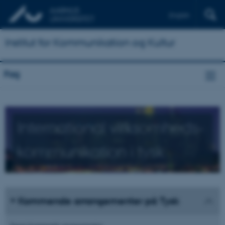
English
Institut for Kommunikation og Kultur
Fag
International virksomheds­
kommunikation i tysk
Kommende arrangementer på Tysk