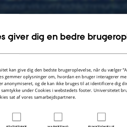
ational virksomheds­kommunikati
s giver dig en bedre brugerop
de arrangementer på Tysk
e arrangementer.
itet kan give dig den bedste brugeroplevelse, når du vælger ”A
 fra instituttet
es gemmer oplysninger om, hvordan en bruger interagerer med
er anonymiseret, og de kan ikke bruges til at identificere dig d
t samtykke under Cookies i webstedets footer. Universitetet br
ational virksomhedskommunikation i tysk
kies sat af vores samarbejdspartnere.
råde er kommunikation i virksomheder og organisationer, der samarbejder me
 har tysk som arbejdssprog. På studiets profilkurser arbejdes der med oversætte
tekster inden for forskellige virksomhedskommunikative genrer og teksttyper s
ssemeddelelser, tekniske og juridiske beskrivelser og mails. Som et naturligt 
STATISTISKE
MARKETING
FUNKTIONELLE