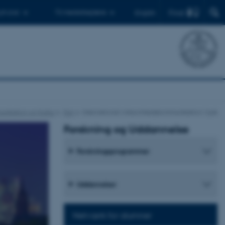
Find
 ph.d.er
Til medarbejdere
English
munikation og Kultur
Fag
International virksomhedskommunikation i tysk
Forskning og Uddannelse
Forskningsprogrammer
Uddannelser
Netværk for alumner