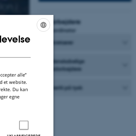
on i
Medarbejdere
Fagkoordinator
levelse
ENGLISH
Sekretærer
DANISH
Videnskabelige
medarbejdere
ccepter alle”
 et website.
Emeriti på tysk
irekte. Du kan
uger egne
d tysktalende
lse, tolkning og
om fx
supplement hertil
UKLASSIFICEREDE