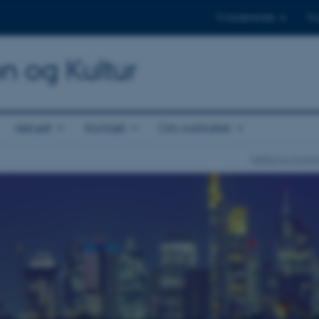
Til studerende
Til
on og Kultur
Aktuelt
Kontakt
Om instituttet
Institut for Kom