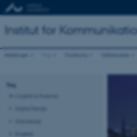
Institut for Kommunikati
Afdelinger
Fag
Forskning
Uddannelse
Fag
Cognitive Science
Digital Design
Dramaturgi
Engelsk