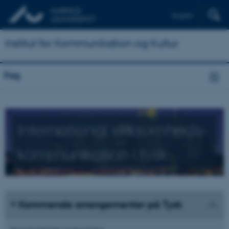
English
Institut for Kommunikation og Kultur
Fag
International virksomheds­
kommunikation i tysk
Kommende arrangementer på Tysk