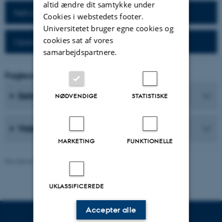
altid ændre dit samtykke under
Netværk for alumner
Cookies i webstedets footer.
Universitetet bruger egne cookies og
cookies sat af vores
Opslagsværker til alumner
samarbejdspartnere.
Fagkoordinator
Sekretærer
NØDVENDIGE
STATISTISKE
Videnskabelige medarbejdere
MARKETING
FUNKTIONELLE
Revideret 26.06.2026
-
Web Nobel, CC
UKLASSIFICEREDE
Accepter alle