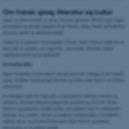
Om
fransk sprog, litteratur og kultur
Fagets tre fokusområder er sprog, litteratur og kultur. Hovedvægten ligger
på moderne og aktuelle aspekter af det franske sprog, fransk og frankofon
litteratur, kultur og samfundsforhold.
Udover de tre primære fokusområder arbejder fagets forskere inden for en
bred vifte af områder som lingvistik, oversættelse, litteratur, kultur,
samfundsforhold og sprogdidaktik.
Forskningsmiljø
Fagets forskning er koncentreret om nye teoretiske tilgange til det franske
sprog, moderne fransksproget litteratur og kultur samt litterær og kulturel
oversættelse.
Forskningen inden for lingvistik er koncentreret omkring semantik og
udsigelse, herunder udsigelseslingvistik, polyfoni og ironistik. På det
litterære og kulturelle område forskes der primært i det 20. århundredes
litteratur, bl.a. poetik, stilistik og konkrete forfatterskaber. I krydsfeltet
mellem sprog- og litteraturforskningen udgør litterær og kulturel
oversættelse et væsentligt område.