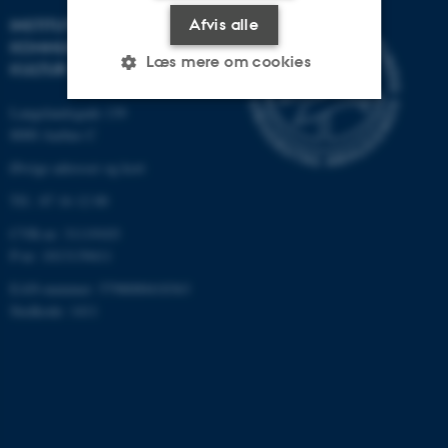
INSTITUT FOR
Afvis alle
KOMMUNIKATION OG
Læs mere om cookies
KULTUR
Langelandsgade 139
8000 Aarhus C
Nødvendige
Statistiske
Marketing
Øvrige adresser og kort
Funktionelle
Uklassificerede
Tlf.: 87 16 12 00
CVR-nr: 31119103
P-nr: 1013139411
Nødvendige cookies hjælper
med at gøre hjemmesiden
EAN-nummer: 5798000418363
brugbar ved at aktivere nogle
Stedkode: 1411
grundlæggende funktioner
som navigation mm.
Hjemmesiden kan ikke
fungerer uden disse cookies.