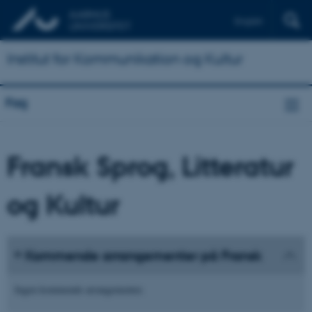
English
Institut for Kommunikation og Kultur
Fag
Fransk Sprog, Litteratur
og Kultur
Kommende arrangementer på Fransk
Ingen kommende arrangementer.