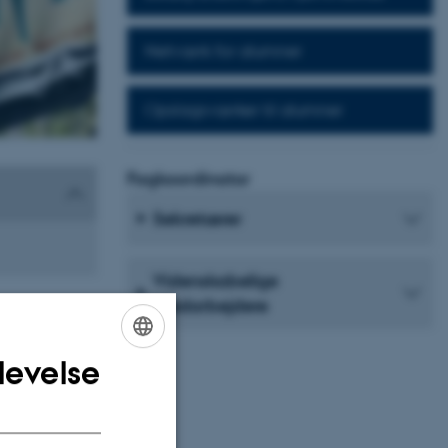
Netværk for alumner
Opslagsværker til alumner
Fagkoordinator
Sekretærer
Videnskabelige
medarbejdere
le aspekter af
levelse
ENGLISH
 som lingvistik,
DANISH