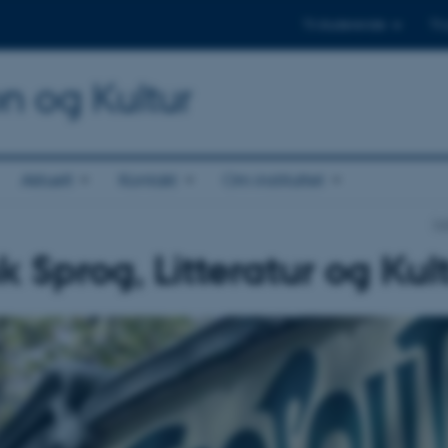
Til studerende
Til
on og Kultur
Aktuelt
Kontakt
Om instituttet
In
k Sprog, Litteratur og Kul