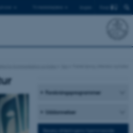
Find
 ph.d.er
Til medarbejdere
English
stitut for Kommunikation og Kultur
Fag
Fransk Sprog, Litteratur og Kultur
tur
Forskningsprogrammer
Uddannelser
Besøg afdelingens hjemmeside