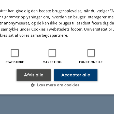
smiljø
 er koncentreret om nye teoretiske tilgange til det franske sprog, moderne fran
itet kan give dig den bedste brugeroplevelse, når du vælger ”A
tur samt litterær og kulturel oversættelse.
es gemmer oplysninger om, hvordan en bruger interagerer med
n for lingvistik er koncentreret omkring semantik og udsigelse, herunder udsig
er anonymiseret, og de kan ikke bruges til at identificere dig d
stik. På det litterære og kulturelle område forskes der primært i det 20. århundr
t samtykke under Cookies i webstedets footer. Universitetet br
listik og konkrete forfatterskaber. I krydsfeltet mellem sprog- og litteraturforsk
kies sat af vores samarbejdspartnere.
rel oversættelse et væsentligt område.
t tæt samarbejde mellem senior- og juniorforskere. Faget indgår i et levende 
ransksprogede forskere i hele verden. Der samarbejdes tæt med Aarhus BSS s
og fransksprogede aktører i Danmark.
STATISTISKE
MARKETING
FUNKTIONELLE
Publikationer
Afvis alle
Accepter alle
Læs mere om cookies
.2026
-
Web Nobel, CC
Statistiske
Marketing
Funktionelle