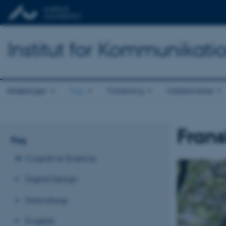
Institut for Kommunikati
Afdelinger
Fag
Forskning
Uddannelse
Frans
Fag
Cognitive Science
Digital Design
Dramaturgi
Engelsk