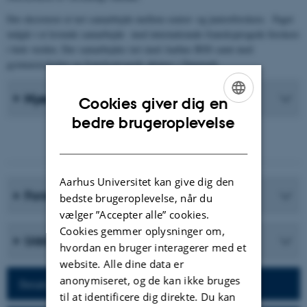
Der eksisterer et tæt samarbejde mellem senior- og juniorforskere. Faget
indgår i et levende samarbejde med internationale fransksprogede forskere
i hele verden. Der samarbejdes tæt med Aarhus BSS samt med
gymnasieskolen og fransksprogede aktører i Danmark.
Nyeste Publikationer
Cookies giver dig en
ENGLISH
bedre brugeroplevelse
DANISH
Aarhus Universitet kan give dig den
Forskningsprogrammer
bedste brugeroplevelse, når du
vælger ”Accepter alle” cookies.
Cookies gemmer oplysninger om,
Uddannelser
hvordan en bruger interagerer med et
website. Alle dine data er
anonymiseret, og de kan ikke bruges
Besøg afdelingens hjemmeside
til at identificere dig direkte. Du kan