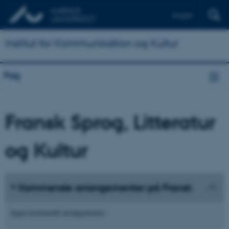
English
Institut for Kommunikation og Kultur
Fag
Fransk Sprog, Litteratur
og Kultur
Kommende arrangementer på Fransk
Ingen kommende arrangementer.