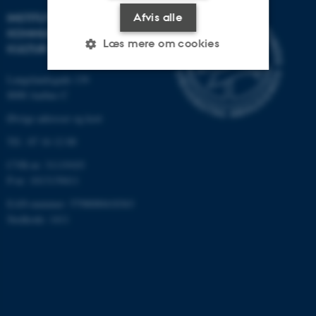
INSTITUT FOR
Afvis alle
KOMMUNIKATION OG
Læs mere om cookies
KULTUR
Langelandsgade 139
8000 Aarhus C
Nødvendige
Statistiske
Marketing
Øvrige adresser og kort
Funktionelle
Uklassificerede
Tlf.: 87 16 12 00
CVR-nr: 31119103
P-nr: 1013139411
Nødvendige cookies hjælper
med at gøre hjemmesiden
EAN-nummer: 5798000418363
brugbar ved at aktivere nogle
Stedkode: 1411
grundlæggende funktioner
som navigation mm.
Hjemmesiden kan ikke
fungerer uden disse cookies.