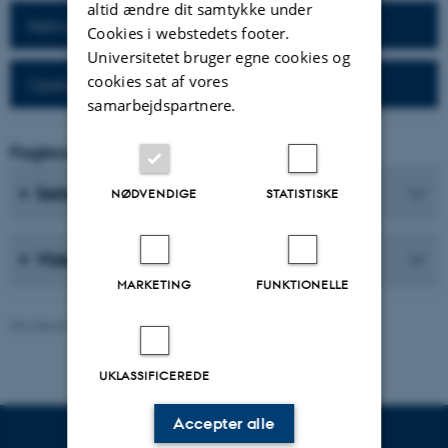
altid ændre dit samtykke under
Netværk for alumner
Cookies i webstedets footer.
Universitetet bruger egne cookies og
cookies sat af vores
Opslagsværker til alumner
samarbejdspartnere.
Fagkoordinator
Sekretærer
NØDVENDIGE
STATISTISKE
Videnskabelige medarbejdere
MARKETING
FUNKTIONELLE
Revideret 26.06.2026
-
Web Nobel, CC
UKLASSIFICEREDE
Accepter alle