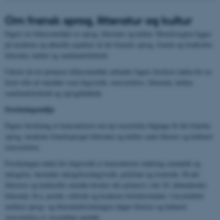
Om
fransk sprog, litteratur og kultur
Fagets tre fokusområder er sprog, litteratur og kultur. Hovedvægten ligger
på moderne og aktuelle aspekter af det franske sprog, fransk og frankofon
litteratur, kultur og samfundsforhold.
Udover de tre primære fokusområder arbejder fagets forskere inden for en
bred vifte af områder som lingvistik, oversættelse, litteratur, kultur,
samfundsforhold og sprogdidaktik.
Forskningsmiljø
Fagets forskning er koncentreret om nye teoretiske tilgange til det franske
sprog, moderne fransksproget litteratur og kultur samt litterær og kulturel
oversættelse.
Forskningen inden for lingvistik er koncentreret omkring semantik og
udsigelse, herunder udsigelseslingvistik, polyfoni og ironistik. På det
litterære og kulturelle område forskes der primært i det 20. århundredes
litteratur, bl.a. poetik, stilistik og konkrete forfatterskaber. I krydsfeltet
mellem sprog- og litteraturforskningen udgør litterær og kulturel
oversættelse et væsentligt område.