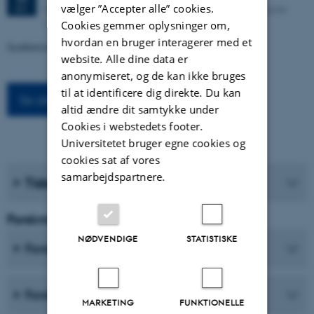
vælger ”Accepter alle” cookies.
Kasernen, Building 1585/119 (Lille Sal). Langelandsgade
SEP.
143, 8000 Aarhus C
Cookies gemmer oplysninger om,
hvordan en bruger interagerer med et
Syntheticism: How I Learned to Love Democracy
website. Alle dine data er
anonymiseret, og de kan ikke bruges
til at identificere dig direkte. Du kan
Se alle arrangementer
altid ændre dit samtykke under
Cookies i webstedets footer.
Universitetet bruger egne cookies og
cookies sat af vores
samarbejdspartnere.
Tidsskrifter
Forskning og Uddannelse
NØDVENDIGE
STATISTISKE
Forskningscentre
Forskningsprogrammer
MARKETING
FUNKTIONELLE