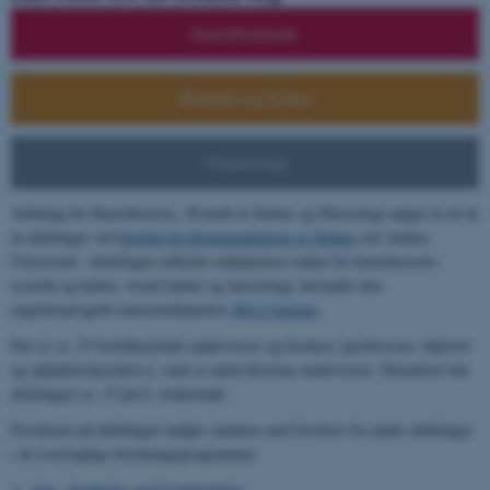
Kunsthistorie
Æstetik og Kultur
Museologi
Afdeling for Kunsthistorie, Æstetik & Kultur og Museologi udgør en af de
ni afdelinger ved
Institut for Kommunikation og Kultur
ved Aarhus
Universitet. Afdelingen udbyder uddannelser inden for kunsthistorie,
æstetik og kultur, visuel kultur og museologi, herunder den
engelsksprogede masteruddannelse
MA Curating.
Der er ca. 25 fasttilknyttede undervisere og forskere (professorer, lektorer
og adjunkter/postdocs), samt et antal eksterne undervisere. Derudover har
afdelingen ca. 15 ph.d.-studerende.
Forskerne på afdelingen indgår sammen med forskere fra andre afdelinger
i de tværfaglige forskningsprogrammer:
Arts, Aesthetics and Communities