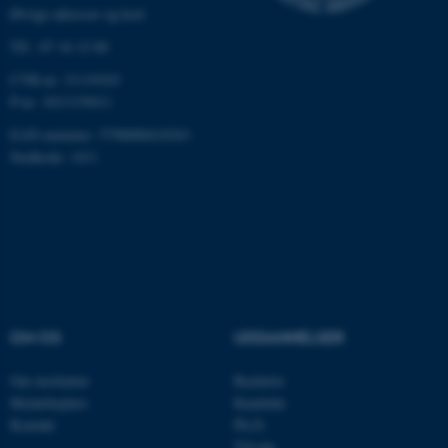
Øvrige adresser og kort
Tlf.: 87 16 12 00
CVR-nr: 31119103
P-nr: 1013139411
EAN-nummer: 5798000418363
ASP.NET_SessionId
Microsoft Corporation
Stedkode: 1411
.au.dk
JSESSIONID
Oracle Corporation
.au.dk
OM OS
UDDANNELSER
ARRAffinity
Microsoft Corporation
.mitstudie.au.dk
Om instituttet
Bachelor
Medarbejdere
Kandidat
Kontakt
Ph.D.
Tilvalg