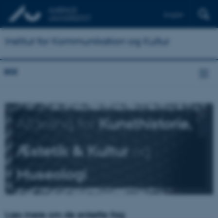
English
Institut for Kommunikation og Kultur
IKK
Afdeling for
Kunsthistorie,
Æstetik & Kultur
og
Museologi
Læs mere om de enkelte fag: