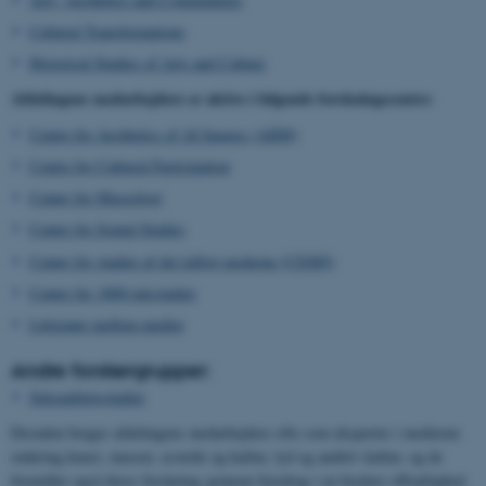
Cultural Transformations
Historical Studies of Arts and Culture
Afdelingens medarbejdere er aktive i følgende forskningscentre:
Centre for Aesthetics of AI Images (AIIM)
Centre for Cultural Participation
Center for Museologi
Center for Sound Studies
Center for studier af det tidligt moderne (CEMS)
Center for 1800-talsstudier
Litteratur mellem medier
Andre forskergrupper:
Seksualitetsstudier
Desuden bruges afdelingens medarbejdere ofte som eksperter i medierne
omkring kunst, museer, æstetik og kultur, lyd og auditiv kultur, og de
formidler også deres forskning gennem foredrag i en bredere offentlighed.