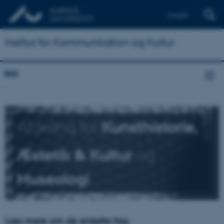
English
Institut for Kommunikation og Kultur
IKK
Afdeling for
Kunsthistorie,
Æstetik & Kultur
og
Museologi
Læs mere om de enkelte fag: