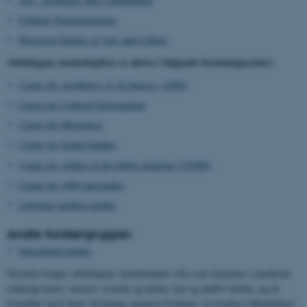
Cultural Transformations
Historical Studies of Arts and Culture
Afdelingens medarbejdere er aktive i følgende forskningscentre:
Centre for Aesthetics of AI Images (AIIM)
Centre for Cultural Participation
Center for Museologi
Center for Sound Studies
Center for studier af det tidligt moderne (CEMS)
Center for 1800-talsstudier
Litteratur mellem medier
Andre forskergrupper:
Seksualitetsstudier
Desuden bruges afdelingens medarbejdere ofte som eksperter i medierne
omkring kunst, museer, æstetik og kultur, lyd og auditiv kultur, og de
formidler også deres forskning gennem foredrag i en bredere offentlighed.