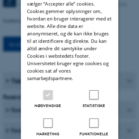
vælger ”Accepter alle” cookies.
Kasernen, Building 1585/119 (Lille Sal). Langelandsgade
SEP.
143, 8000 Aarhus C
Cookies gemmer oplysninger om,
hvordan en bruger interagerer med et
Syntheticism: How I Learned to Love Democracy
website. Alle dine data er
anonymiseret, og de kan ikke bruges
til at identificere dig direkte. Du kan
Se alle arrangementer
altid ændre dit samtykke under
Cookies i webstedets footer.
Universitetet bruger egne cookies og
cookies sat af vores
samarbejdspartnere.
Tidsskrifter
Forskning og Uddannelse
NØDVENDIGE
STATISTISKE
Forskningscentre
Forskningsprogrammer
MARKETING
FUNKTIONELLE