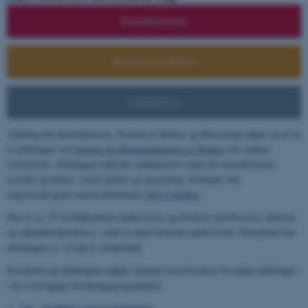
Kunsthistorie
Æstetik og Kultur
Museologi
Afdeling for Kunsthistorie, Æstetik & Kultur og Museologi udgør en af de
ni afdelinger ved
Institut for Kommunikation og Kultur
ved Aarhus
Universitet. Afdelingen udbyder uddannelser inden for kunsthistorie,
æstetik og kultur, visuel kultur og museologi, herunder den
engelsksprogede masteruddannelse
MA Curating.
Der er ca. 25 fasttilknyttede undervisere og forskere (professorer, lektorer
og adjunkter/postdocs), samt et antal eksterne undervisere. Derudover har
afdelingen ca. 15 ph.d.-studerende.
Forskerne på afdelingen indgår sammen med forskere fra andre afdelinger
i de tværfaglige forskningsprogrammer:
Arts, Aesthetics and Communities