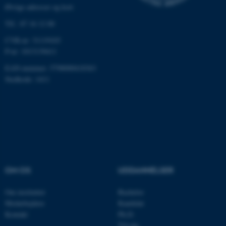
Øvrige adresser og kort
Tlf.: 87 16 12 00
CVR-nr: 31119103
P-nr: 1013139411
EAN-nummer: 5798000418363
ASP.NET_SessionId
Microsoft Corporation
Stedkode: 1411
.au.dk
JSESSIONID
Oracle Corporation
.au.dk
OM OS
UDDANNELSER
ARRAffinity
Microsoft Corporation
.mitstudie.au.dk
Om instituttet
Bachelor
Medarbejdere
Kandidat
Kontakt
Ph.D.
Tilvalg