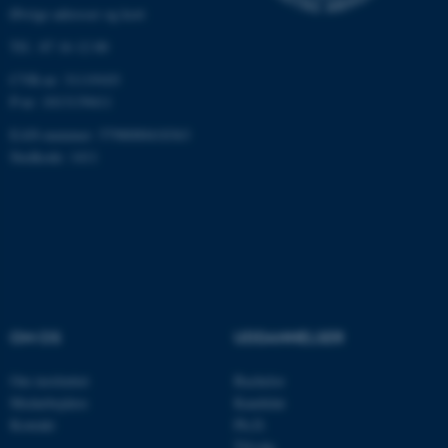
Øvrige adresser og kort
Tlf.: 87 16 12 00
CVR-nr: 31119103
P-nr: 1013139411
EAN-nummer: 5798000418363
ASP.NET_SessionId
Microsoft Corporation
Stedkode: 1411
.au.dk
JSESSIONID
Oracle Corporation
.au.dk
OM OS
UDDANNELSER
AWSALBTGCORS
Amazon Web Services, Inc.
airtable.com
Om instituttet
Bachelor
Medarbejdere
Kandidat
Kontakt
Ph.D.
Tilvalg