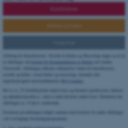
Kunsthistorie
Æstetik og Kultur
Museologi
Afdeling for Kunsthistorie, Æstetik & Kultur og Museologi udgør en af de
ni afdelinger ved
Institut for Kommunikation og Kultur
ved Aarhus
Universitet. Afdelingen udbyder uddannelser inden for kunsthistorie,
æstetik og kultur, visuel kultur og museologi, herunder den
engelsksprogede masteruddannelse
MA Curating.
Der er ca. 25 fasttilknyttede undervisere og forskere (professorer, lektorer
og adjunkter/postdocs), samt et antal eksterne undervisere. Derudover har
afdelingen ca. 15 ph.d.-studerende.
Forskerne på afdelingen indgår sammen med forskere fra andre afdelinger
i de tværfaglige forskningsprogrammer:
Arts, Aesthetics and Communities