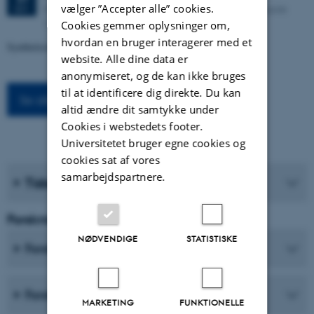
vælger ”Accepter alle” cookies.
Kasernen, Building 1585/119 (Lille Sal). Langelandsgade
SEP.
143, 8000 Aarhus C
Cookies gemmer oplysninger om,
hvordan en bruger interagerer med et
Syntheticism: How I Learned to Love Democracy
website. Alle dine data er
anonymiseret, og de kan ikke bruges
til at identificere dig direkte. Du kan
Se alle arrangementer
altid ændre dit samtykke under
Cookies i webstedets footer.
Universitetet bruger egne cookies og
cookies sat af vores
samarbejdspartnere.
Tidsskrifter
Forskning og Uddannelse
NØDVENDIGE
STATISTISKE
Forskningscentre
Forskningsprogrammer
MARKETING
FUNKTIONELLE