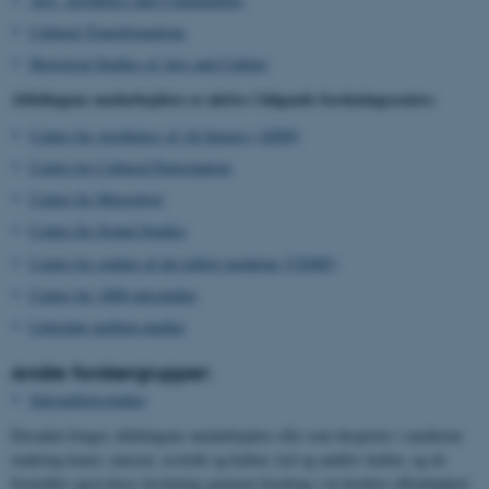
Cultural Transformations
Historical Studies of Arts and Culture
Afdelingens medarbejdere er aktive i følgende forskningscentre:
Centre for Aesthetics of AI Images (AIIM)
Centre for Cultural Participation
Center for Museologi
Center for Sound Studies
Center for studier af det tidligt moderne (CEMS)
Center for 1800-talsstudier
Litteratur mellem medier
Andre forskergrupper:
Seksualitetsstudier
Desuden bruges afdelingens medarbejdere ofte som eksperter i medierne
omkring kunst, museer, æstetik og kultur, lyd og auditiv kultur, og de
formidler også deres forskning gennem foredrag i en bredere offentlighed.