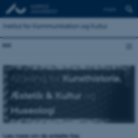
English
Institut for Kommunikation og Kultur
IKK
Afdeling for
Kunsthistorie,
Æstetik & Kultur
og
Museologi
Læs mere om de enkelte fag: