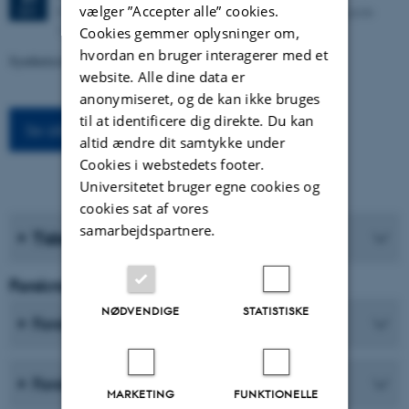
vælger ”Accepter alle” cookies.
Kasernen, Building 1585/119 (Lille Sal). Langelandsgade
SEP.
143, 8000 Aarhus C
Cookies gemmer oplysninger om,
hvordan en bruger interagerer med et
Syntheticism: How I Learned to Love Democracy
website. Alle dine data er
anonymiseret, og de kan ikke bruges
til at identificere dig direkte. Du kan
Se alle arrangementer
altid ændre dit samtykke under
Cookies i webstedets footer.
Universitetet bruger egne cookies og
cookies sat af vores
samarbejdspartnere.
Tidsskrifter
Forskning og Uddannelse
NØDVENDIGE
STATISTISKE
Forskningscentre
Forskningsprogrammer
MARKETING
FUNKTIONELLE