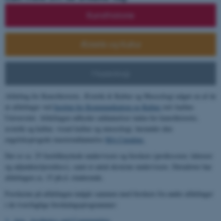
Kunsthistorie
Æstetik og Kultur
Museologi
Afdeling for Kunsthistorie, Æstetik & Kultur og Museologi udgør en af de
ni afdelinger ved
Institut for Kommunikation og Kultur
ved Aarhus
Universitet. Afdelingen udbyder uddannelser inden for kunsthistorie,
æstetik og kultur, visuel kultur og museologi, herunder den
engelsksprogede masteruddannelse
MA Curating.
Der er ca. 25 fasttilknyttede undervisere og forskere (professorer, lektorer
og adjunkter/postdocs), samt et antal eksterne undervisere. Derudover har
afdelingen ca. 15 ph.d.-studerende.
Forskerne på afdelingen indgår sammen med forskere fra andre afdelinger
i de tværfaglige forskningsprogrammer:
Arts, Aesthetics and Communities