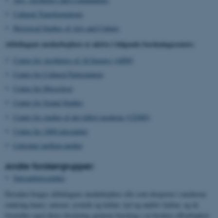
Cultural Transformations
Historical Studies of Arts and Culture
Afdelingens medarbejdere er aktive i følgende forskningscentre:
Centre for Aesthetics of AI Images (AIIM)
Centre for Cultural Participation
Center for Museologi
Center for Sound Studies
Center for studier af det tidligt moderne (CEMS)
Center for 1800-talsstudier
Litteratur mellem medier
Andre forskergrupper:
Seksualitetsstudier
Desuden bruges afdelingens medarbejdere ofte som eksperter i medierne
omkring kunst, museer, æstetik og kultur, lyd og auditiv kultur, og de
formidler også deres forskning gennem foredrag i en bredere offentlighed.