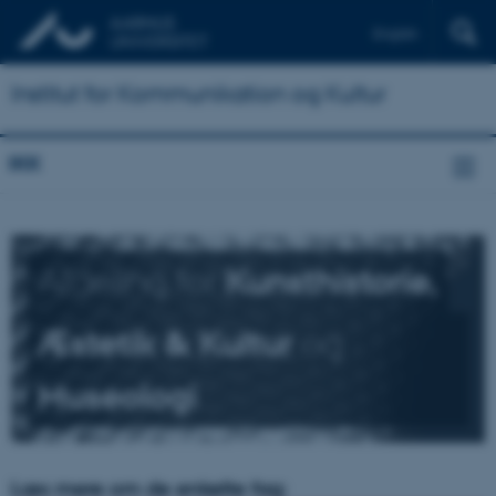
English
Institut for Kommunikation og Kultur
IKK
Afdeling for
Kunsthistorie,
Æstetik & Kultur
og
Museologi
Læs mere om de enkelte fag: