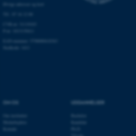
Øvrige adresser og kort
Tlf.: 87 16 12 00
CVR-nr: 31119103
P-nr: 1013139411
EAN-nummer: 5798000418363
ASP.NET_SessionId
Microsoft Corporation
Stedkode: 1411
.au.dk
JSESSIONID
Oracle Corporation
.au.dk
OM OS
UDDANNELSER
ARRAffinity
Microsoft Corporation
.mitstudie.au.dk
Om instituttet
Bachelor
Medarbejdere
Kandidat
Kontakt
Ph.D.
Tilvalg