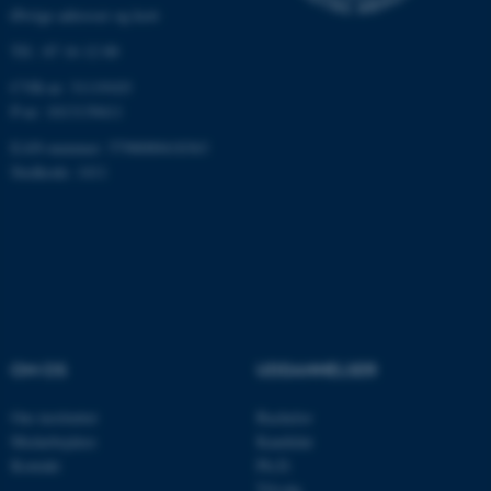
Øvrige adresser og kort
Tlf.: 87 16 12 00
CVR-nr: 31119103
P-nr: 1013139411
EAN-nummer: 5798000418363
ASP.NET_SessionId
Microsoft Corporation
Stedkode: 1411
.au.dk
JSESSIONID
Oracle Corporation
.au.dk
OM OS
UDDANNELSER
ARRAffinity
Microsoft Corporation
.mitstudie.au.dk
Om instituttet
Bachelor
Medarbejdere
Kandidat
Kontakt
Ph.D.
Tilvalg