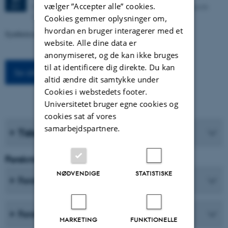
vælger ”Accepter alle” cookies.
Kasernen, Building 1585/119 (Lille Sal). Langelandsgade
SEP.
143, 8000 Aarhus C
Cookies gemmer oplysninger om,
hvordan en bruger interagerer med et
Syntheticism: How I Learned to Love Democracy
website. Alle dine data er
anonymiseret, og de kan ikke bruges
til at identificere dig direkte. Du kan
Se alle arrangementer
altid ændre dit samtykke under
Cookies i webstedets footer.
Universitetet bruger egne cookies og
cookies sat af vores
samarbejdspartnere.
Tidsskrifter
Forskning og Uddannelse
NØDVENDIGE
STATISTISKE
Forskningscentre
Forskningsprogrammer
MARKETING
FUNKTIONELLE