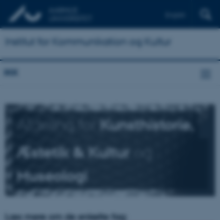
English
Institut for Kommunikation og Kultur
IKK
Afdeling for
Kunsthistorie,
Æstetik & Kultur
og
Museologi
Læs mere om de enkelte fag: