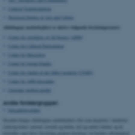
Cultural Transformations
Historical Studies of Arts and Culture
Afdelingens medarbejdere er aktive i følgende forskningscentre:
Centre for Aesthetics of AI Images (AIIM)
Centre for Cultural Participation
Center for Museologi
Center for Sound Studies
Center for studier af det tidligt moderne (CEMS)
Center for 1800-talsstudier
Litteratur mellem medier
Andre forskergrupper:
Seksualitetsstudier
Desuden bruges afdelingens medarbejdere ofte som eksperter i medierne
omkring kunst, museer, æstetik og kultur, lyd og auditiv kultur, og de
formidler også deres forskning gennem foredrag i en bredere offentlighed.