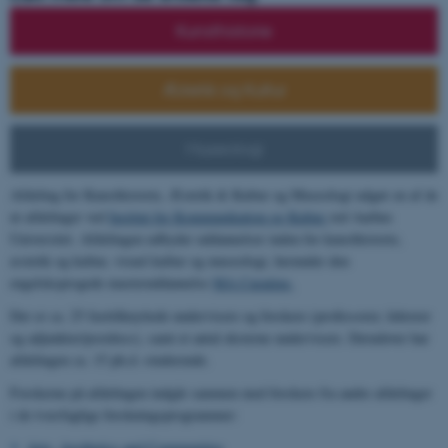
Kunsthistorie
Æstetik og Kultur
Museologi
Afdeling for Kunsthistorie, Æstetik & Kultur og Museologi udgør en af de
ni afdelinger ved
Institut for Kommunikation og Kultur
ved Aarhus
Universitet. Afdelingen udbyder uddannelser inden for kunsthistorie,
æstetik og kultur, visuel kultur og museologi, herunder den
engelsksprogede masteruddannelse
MA Curating.
Der er ca. 25 fasttilknyttede undervisere og forskere (professorer, lektorer
og adjunkter/postdocs), samt et antal eksterne undervisere. Derudover har
afdelingen ca. 15 ph.d.-studerende.
Forskerne på afdelingen indgår sammen med forskere fra andre afdelinger
i de tværfaglige forskningsprogrammer:
Arts, Aesthetics and Communities