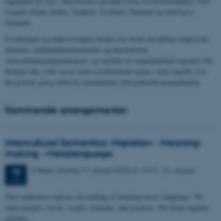
fagmiljøer på Arts, med forskere og undervisere fra Storbritannien, USA,
Canada, Irland, Indien, Tjekkiet, Tyskland, Tanzania og naturligvis
Danmark.
Forskningen og undervisningen dækker fire brede discipliner (lingvistik,
litteratur, samfund/historie/medier og international
virksomhedskommunikation), og omfatter de engelsktalende regioner (De
Britiske Øer, USA og en række postkoloniale lande), samt engelsk som
det globale sprog inden for international virksomhedskommunikation.
Kommende arrangementer
Intercultural Semantics. Migration - Meaning-
making - Metalanguage.
3 dage,
Onsdag
19.
august 2026,
kl. 10:15
-
21. august
19
AUG.
This conference explores the making of meaning across languages. We
study people's words, scripts, domains, and practices. We bring together
scholars…