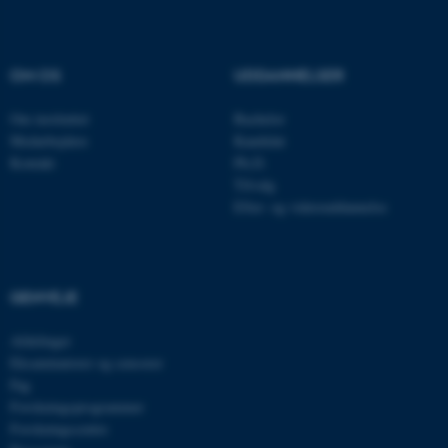
ASP.NET_SessionId
Microsoft Corporation
.au.dk
OM OS
UDDANNELSER
Om instituttet
Bachelor
JSESSIONID
Oracle Corporation
Medarbejdere
Kandidat
.au.dk
Kontakt
Ph.D.
Tilvalg
Efter- og videreuddannelse
AWSALBTGCORS
Amazon Web Services, Inc.
airtable.com
GENVEJE
Afdelinger
CFTOKEN
Adobe Inc.
eddiprod.au.dk
Eksaminatorer og censorer
Fag
Forskningsprogrammer
Forskningscentre