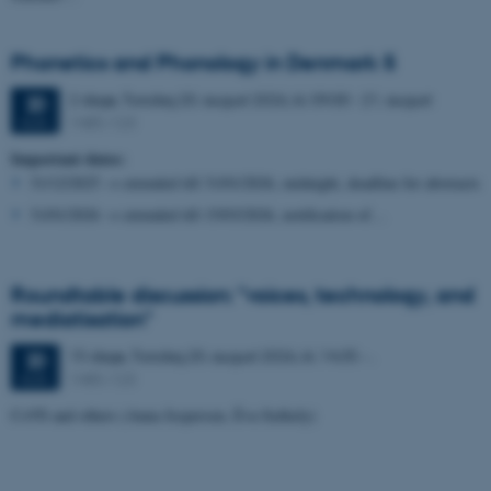
Phonetics and Phonology in Denmark 5
2 dage,
Torsdag
20.
august 2026,
kl. 09:00
-
21. august
20
1485-123
AUG.
Important dates:
31/12/2025 → extended till 31/01/2026, midnight, deadline for abstracts
31/01/2026 → extended till 15/03/2026, notification of…
Roundtable discussion: "voices, technology, and
mediatisation"
15 dage,
Torsdag
20.
august 2026,
kl. 14:35
-
.
20
1485-123
AUG.
CoVS and others (Anna Jespersen, Éva Székely)