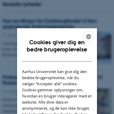
Seneste nyheder
Nye bevillinger fra Carlsbergfondet til fem
spændende forskningsprojekter
19. december 2025
-
Cookies giver dig en
Carlsbergfondet har for nylig uddelt i alt 11,5 milloner
ENGLISH
bedre brugeroplevelse
kroner til fem forskningsprojekter på Institut for
Kommunikation og Kultur.…
DANISH
Aarhus Universitet kan give dig den
Professor Karen Korning Zethsen udnævnt til
bedste brugeroplevelse, når du
Ridder af Dannebrog
vælger ”Accepter alle” cookies.
Cookies gemmer oplysninger om,
30. september 2025
-
hvordan en bruger interagerer med et
Professor i engelsk erhvervskommunikation Karen
website. Alle dine data er
Zethsen har modtaget Dannebrogordenen for sin
anonymiseret, og de kan ikke bruges
mangeårige forskning og indsats inden for…