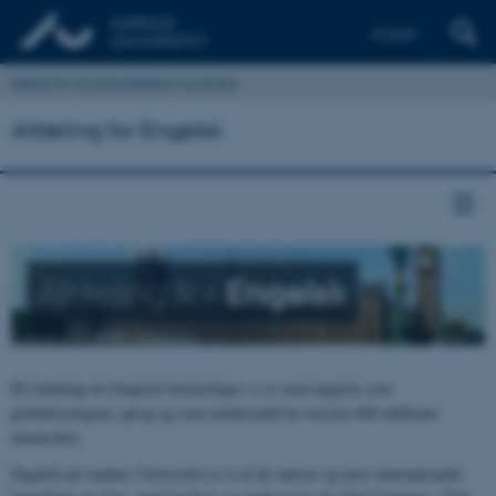
English
Institut for Kommunikation og Kultur
Afdeling for Engelsk
Afdeling for
Engelsk
På Afdeling for Engelsk beskæftiger vi os med engelsk som
globaliseringens sprog og som modersmål for næsten 400 millioner
mennesker.
Engelsk på Aarhus Universitet er et af de største og mest internationale