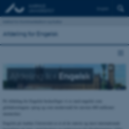
English
Institut for Kommunikation og Kultur
Afdeling for Engelsk
Afdeling for
Engelsk
På Afdeling for Engelsk beskæftiger vi os med engelsk som
globaliseringens sprog og som modersmål for næsten 400 millioner
mennesker.
Engelsk på Aarhus Universitet er et af de største og mest internationale