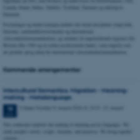
fagmiljøer på Arts, med forskere og undervisere fra Storbritannien, USA,
Canada, Irland, Indien, Tjekkiet, Tyskland, Tanzania og naturligvis
Danmark.
Forskningen og undervisningen dækker fire brede discipliner (lingvistik,
litteratur, samfund/historie/medier og international
virksomhedskommunikation), og omfatter de engelsktalende regioner (De
Britiske Øer, USA og en række postkoloniale lande), samt engelsk som
det globale sprog inden for international virksomhedskommunikation.
Kommende arrangementer
Intercultural Semantics. Migration - Meaning-
making - Metalanguage.
3 dage,
Onsdag
19.
august 2026,
kl. 10:15
-
21. august
19
AUG.
This conference explores the making of meaning across languages. We
study people's words, scripts, domains, and practices. We bring together
scholars…