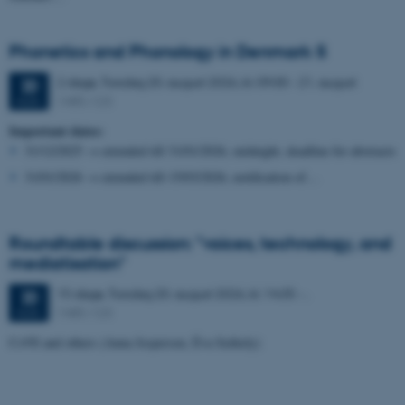
Phonetics and Phonology in Denmark 5
2 dage,
Torsdag
20.
august 2026,
kl. 09:00
-
21. august
20
1485-123
AUG.
Important dates:
31/12/2025 → extended till 31/01/2026, midnight, deadline for abstracts
31/01/2026 → extended till 15/03/2026, notification of…
Roundtable discussion: "voices, technology, and
mediatisation"
15 dage,
Torsdag
20.
august 2026,
kl. 14:35
-
.
20
1485-123
AUG.
CoVS and others (Anna Jespersen, Éva Székely)