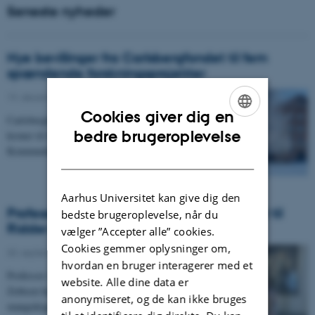
Seneste nyheder
Nye bevillinger fra Carlsbergfondet til fem
spændende forskningsprojekter
19. december 2025
-
Cookies giver dig en
Carlsbergfondet har for nylig uddelt i alt 11,5 milloner
ENGLISH
bedre brugeroplevelse
kroner til fem forskningsprojekter på Institut for
Kommunikation og Kultur.…
DANISH
Aarhus Universitet kan give dig den
Professor Karen Korning Zethsen udnævnt til
bedste brugeroplevelse, når du
Ridder af Dannebrog
vælger ”Accepter alle” cookies.
Cookies gemmer oplysninger om,
30. september 2025
-
hvordan en bruger interagerer med et
Professor i engelsk erhvervskommunikation Karen
website. Alle dine data er
Zethsen har modtaget Dannebrogordenen for sin
anonymiseret, og de kan ikke bruges
mangeårige forskning og indsats inden for…