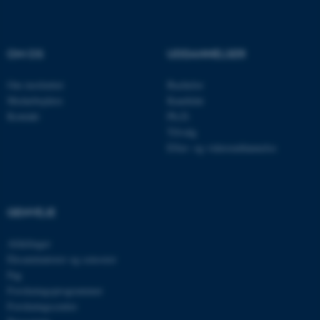
ASP.NET_SessionId
Microsoft Corporation
.au.dk
OM OS
UDDANNELSER
Om instituttet
Bachelor
JSESSIONID
Oracle Corporation
Medarbejdere
Kandidat
.au.dk
Kontakt
Ph.D.
Tilvalg
Efter- og videreuddannelse
AWSALBTGCORS
Amazon Web Services, Inc.
airtable.com
GENVEJE
Afdelinger
CFTOKEN
Adobe Inc.
eddiprod.au.dk
Eksaminatorer og censorer
Fag
Forskningsprogrammer
Forskningscentre