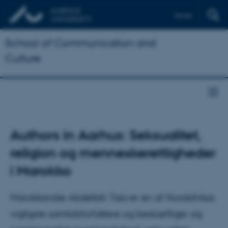
Dansk
School of Communication and
Culture
Authors in Aarhus: Seksualitet,
religion og menneskerettigheder
i Marokko
Marokkanske Abdellah Taïa er en af Nordafrikas
vigtigste samtidsforfattere og beskæftiger sig