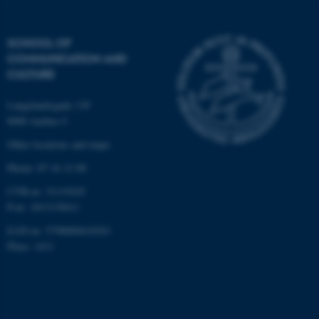
be_typo_user
TYPO3 Association
.au.dk
SCHOOL OF
COMMUNICATION AND
CULTURE
Langelandsgade 139
8000 Aarhus C
Other locations and maps
fe_typo_user
Typo3 Association
.au.dk
Phone: 87 16 12 00
CVR-nr: 31119103
P-nr: 1013139411
EAN-nr: 5798000418363
Place: 1411