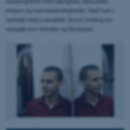
autobiografisk med kærlighed, seksualitet,
religion og menneskerettigheder. Mød ham i
samtale med oversætter Simon Hartling om
arbejdet som forfatter og filmskaber.