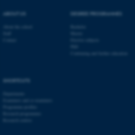
ABOUT US
DEGREE PROGRAMMES
About the school
Bachelor
Staff
Master
Contact
Elective subjects
PhD
Continuing and further education
SHORTCUTS
ASP.NET_SessionId
Microsoft Corporation
.au.dk
Departments
Examiners and co-examiners
Programme profiles
Research programmes
Research centres