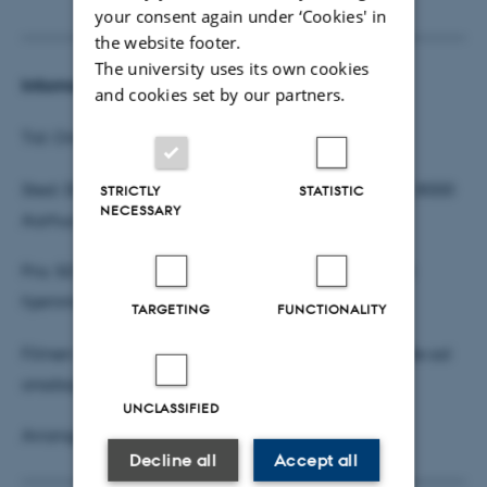
your consent again under ‘Cookies' in
the website footer.
The university uses its own cookies
Information:
and cookies set by our partners.
Tid: Onsdag d. 2. marts kl. 19-20.30
Sted: DOKK1 / Lille sal, Hack Kampmanns Plads 2, 8000
STRICTLY
STATISTIC
NECESSARY
Aarhus C
Pris: 50 kr. / studerende 30 kr. Billetter kan købes vi
hjemmesiden aakb.dk
TARGETING
FUNCTIONALITY
Filmen ”Salvation Army” vises gratis på DOKK1 i lille sal
onsdag 2. marts fra 16.00-17.15.
UNCLASSIFIED
Arrangementet foregår på engelsk.
Decline all
Accept all