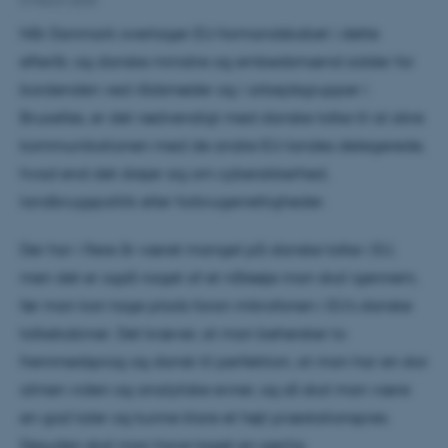
5 March 2025
Når Danmark overtager EU-formandskabet i dette
efterår, og danske ministre og embedsmænd sidder for
bordenden ved rådsmøder og i arbejdsgrupper i
Bruxelles, er det nødvendigt med danske tolke til at sikre
kommunikationen med de andre EU-landes delegerede,
hvad end det drejer sig om cybersikkerhed,
landbrugspolitik eller forbrugerrettigheder.
Der har i flere år været mangel på danske tolke i EU,
men det er også noget af et nåleøje man skal igennem,
før man kan tage plads foran mikrofonen i EU’s danske
tolkekabiner. Det kræver, at man behersker to
fremmedsprog og dansk til perfektion, at man har en stor
almen viden og analytiske evner, og så skal man være
en god taler og kunne klare et højt præstationspres.
Desuden skal man have taget en særlig