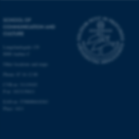
SCHOOL OF
COMMUNICATION AND
CULTURE
Langelandsgade 139
8000 Aarhus C
Other locations and maps
Phone: 87 16 12 00
CVR-nr: 31119103
P-nr: 1013139411
EAN-nr: 5798000418363
Place: 1411