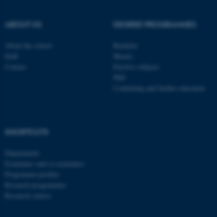
ABOUT US
DEGREE PROGRAMMES
ASP.NET_SessionId
Microsoft Corporation
.au.dk
About the school
Bachelor
Staff
Master
Contact
Elective subjects
PhD
Continuing and further education
SHORTCUTS
JSESSIONID
Oracle Corporation
.au.dk
Departments
Examiners and co-examiners
Programme profiles
Research programmes
Research centres
ARRAffinity
Microsoft Corporation