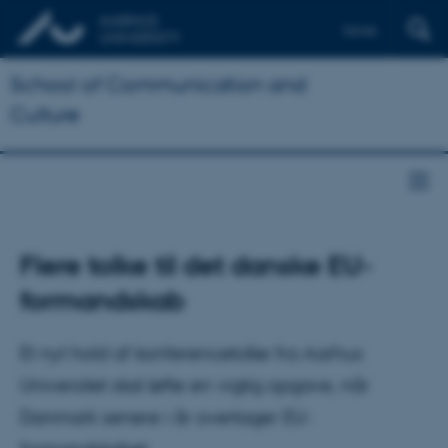
Dansk
School of Communication and
Culture
Flere tolke til det danske EU-
formandskab
Et nyt hold af konferencetolke fra Aarhus
Universitet skal løfte en vigtig opgave, når
Danmark senere i år overtager EU-