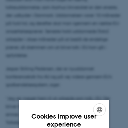
tolkeuddannelse, som Aarhus Universitet er den eneste,
der udbyder i Danmark. Uddannelsen varer 10 måneder
på fuld tid, og derefter skal man igennem en række EU-
ansættelsesprøver. Seneste hold uddannede (foto)
arbejder i disse måneder på at bestå de endelige
prøver, så drømmen om at blive tolk i EU kan gå i
opfyldelse.
Jesper Stilling Pedersen, der er nyuddannet
konferencetolk fra AU og på vej videre gennem EU's
godkendelsessystem, siger:
”Jeg ser meget frem til at arbejde som tolk i EU. Der
bliver forhandlet om og debatteret mange vigtige
emner, som berører vores allesammens hverdag.
Cookies improve user
ENGLISH
Tolketjenesterne i EU er meget involveret i
experience