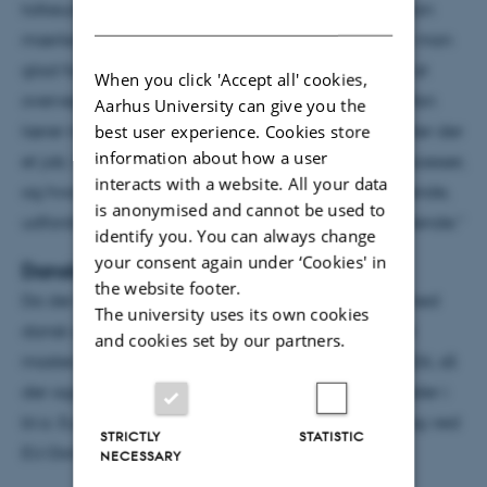
tolkeuddannelsen på Aarhus Universitet, og man kan
DANISH
mærke på dem, at de virkelig vil os studerende. Er man
glad for og god til sprog, så synes jeg det er værd at
When you click 'Accept all' cookies,
overveje at tage en master i konferencetolkning. Man
Aarhus University can give you the
best user experience. Cookies store
lærer meget undervejs, og på den anden side venter der
information about how a user
et job, hvor man bidrager til vigtige beslutningsprocesser,
interacts with a website. All your data
og hvor arbejdsforholdene er gode. Det er spændende,
is anonymised and cannot be used to
udfordrende og på samme tid særdeles tilfredsstillende.”
identify you. You can always change
your consent again under ‘Cookies' in
Danske tolke er en mangelvare i EU
the website footer.
Da der fortsat vil være stor efterspørgsel på tolke med
The university uses its own cookies
dansk som modersmål, udbyder Aarhus Universitet
and cookies set by our partners.
masteruddannelsen i konferencetolkning igen i 2026, så
der også fremover kan blive tolket til dansk på møder i
bl.a. Europa-Kommissionen, Europa-Parlamentet og ved
STRICTLY
STATISTIC
EU-Domstolen.
NECESSARY