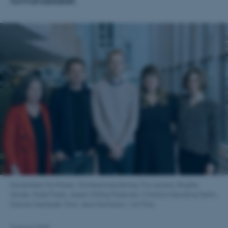
formandskabet.
Kandidater fra Master i Konferencetolkning. Fra venstre: Birgitte
Sande, Mads Frese, Jesper Stilling Pedersen, Christina Skjolding Hjelm,
Katrine Grønbæk. Foto: Jens Hartmann / AU Foto