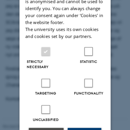
is anonymised and cannot be used to
jeg se på den sproglige polyfoni med specielt fokus på
identify you. You can always change
den skandinaviske polyfoniteori
ScaPoLine
(la théorie
your consent again under ‘Cookies' in
the website footer.
SCAndinave de la POlyfonie LINguistiquE). Undervejs vil
The university uses its own cookies
jeg diskutere polyfonianalyser af franske eksempler og
and cookies set by our partners.
søge at præcisere hvad polyfoniteorien kan bibringe af
ny viden om sproget og hvad den ikke kan sige noget
nyt om (teoriens rækkevidde/forklaringspotentiale).
STRICTLY
STATISTIC
NECESSARY
Forelæsningen er støttet af Afd. for Tysk og Romanske
sprog og af Forskningsenheden
Semantik, Udsigelse og
Oversættelse
.
TARGETING
FUNCTIONALITY
Kontakt: Merete Birkelund – rommbi@cc.au.dk
UNCLASSIFIED
Revised 06.08.2026
-
Arts Communication