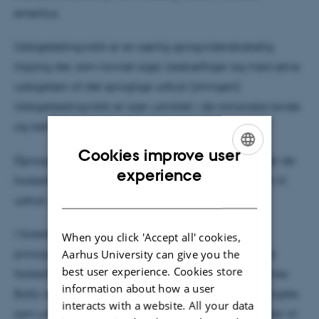
emeritus
Udsigelselingvistik er en særlig sprogvidenskabelig
tilgang der, som navnet siger, beskæftiger sig med selve
udsigelsen af det sproglige udtryk (ytringen).
Udsigelseslingvistik er især udviklet i de romanske lande
og særligt i Frankrig.
Cookies improve user
(Sproglig) polyfoni er en udsigelsesteori der studerer de
ENGLISH
experience
forskellige synspunkter eller ”stemmer” der kommer til
DANISH
udtryk i udsigelsen af konkrete sproglige udtryk.
I foredraget vil jeg først præsentere de bærende
When you click 'Accept all' cookies,
Aarhus University can give you the
principper i udsigelseslingvistikken og kort se på de
best user experience. Cookies store
forskellige retninger der har udviklet sig siden Charles
information about how a user
Bally og hans elev, Émile Benveniste, som kan betragtes
interacts with a website. All your data
som udsigelseslingvistikkens grundlæggere. Dernæst vil