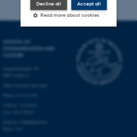
Decline all
Accept all
Read more about cookies
Strictly necessary
Statistic
SCHOOL OF
COMMUNICATION AND
Targeting
Functionality
CULTURE
Unclassified
Langelandsgade 139
8000 Aarhus C
Other locations and maps
These cookies make it
possible to use basic website
Phone: 87 16 12 00
functionality, e.g. navigation
CVR-nr: 31119103
etc. The website does not
P-nr: 1013139411
work without these cookies.
EAN-nr: 5798000418363
Place: 1411