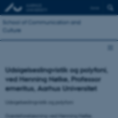
Dansk
School of Communication and
Culture
Udsigelseslingvistik og polyfoni,
ved Henning Nølke, Professor
emeritus, Aarhus Universitet
Udsigelseslingvistik og polyfoni
Gæsteforelæsning ved Henning Nølke,