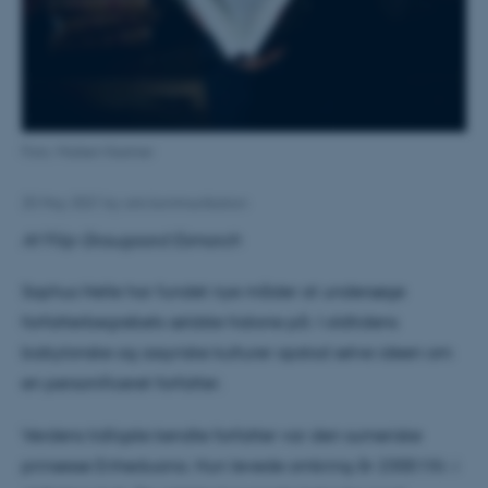
Foto: Maiken Kestner
25 May 2021
by
arts kommunikation
Af Filip Graugaard Esmarch
Sophus Helle har fundet nye måder at undersøge
forfatterbegrebets ældste historie på. I oldtidens
babylonske og assyriske kulturer opstod selve ideen om
en personificeret forfatter.
Verdens tidligste kendte forfatter var den sumeriske
prinsesse Enheduana. Hun levede omkring år 2300 f.Kr. i