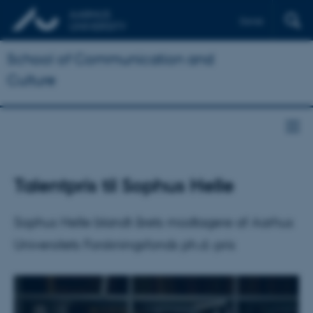
Dansk
School of Communication and
Culture
Talentpris til Sophus Helle
Sophus Helle blandt årets modtagere af Aarhus
Universitets Forskningsfonds ph.d.-pris