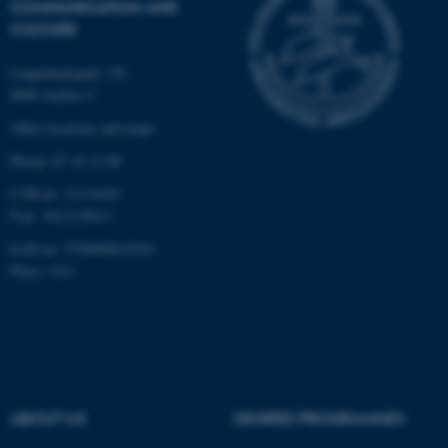
COMMUNICATION AND
CULTURE
Langelandsgade 139
8000 Aarhus C
Other locations and maps
Phone: 87 16 12 00
CVR-nr: 31119103
P-nr: 1013139411
EAN-nr: 5798000418363
ASP.NET_SessionId
Microsoft Corporation
.au.dk
Place: 1411
ABOUT US
DEGREE PROGRAMMES