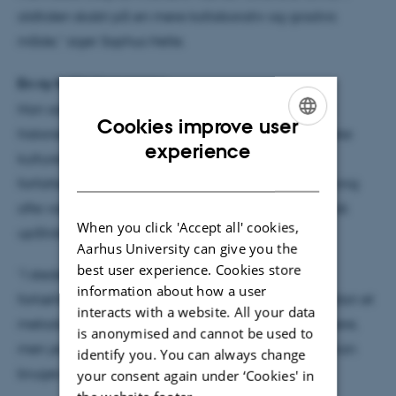
oldtiden skabt på en mere kollaborativ og gradvis
måde,” siger Sophus Helle.
En ny forklaringsramme
Han sætter med sin egen metodologi fokus på de
Cookies improve user
historier eller myter, som i de babylonske og assyriske
ENGLISH
experience
kulturer fortælles om en forfatter. Disse
DANISH
forfatterfortællinger har man i den hidtidige forskning
ofte været tilbøjelig til at lægge til side som historisk
When you click 'Accept all' cookies,
upålidelige.
Aarhus University can give you the
best user experience. Cookies store
”I stedet ser jeg på dem og undersøger, hvad de
information about how a user
fortæller om folks måde at tænke litteratur på. Sådan et
interacts with a website. All your data
metodologisk greb er jeg ikke den første til at lancere,
is anonymised and cannot be used to
men jeg videreudvikler nogle af de metoder, som kan
identify you. You can always change
bruges dér,” tilføjer Sophus Helle.
your consent again under ‘Cookies' in