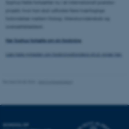
Sophus Helle fortsætter nu i et internationalt postdoc-
projekt, hvor han skal udforske flere tværfaglige
forbindelser mellem filologi, litteraturvidenskab og
oversættelsesteori.
Hør Sophus fortælle om sin forskning
fe_typo_user
Typo3 Association
.au.dk
Læs hele nyheden om forskningsfondens ph.d.-priser her:
Revised 06.08.2026
-
Arts Communication
SCHOOL OF