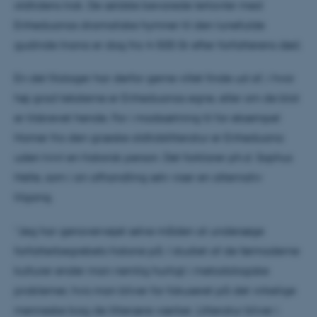
oldtidens Irak. De ældste bevarede lertavler med
Enheduanas dramatiske hymner til den lunefulde
gudinde Inana er dog fra 4-500 år efter forfatterens død.
En del filologer har derfor gerne villet finde ud af, i hvor
høj grad teksterne er Enheduanas egne, eller om de blot
er tilskrevet hende. For i modsætning til for eksempel
Homer fra den græske oldtidslitteratur er Enheduana
uden tvivl en historisk person. Det forklarer ph.d. Sophus
Helle, som i sin afhandling selv viser en alternativ
tilgang.
”Jeg har genovervejet selve måden at undersøge
forfatterbegrebets historie på. I studiet af de førmoderne
kulturer ender man nemlig hurtigt i metodologiske
problemer, hvis man bliver for fokuseret på det virkelige
menneske bag de litterære værker. Litteratur bliver i