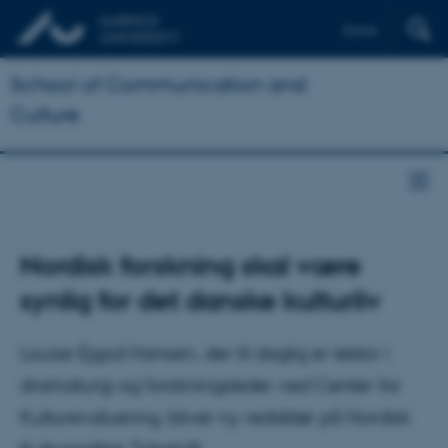
Dansk
School of Communication and
Culture
Nordisk forskning skal være
synlig for det danske kulturliv
Louise Ejgod Hansen, der til daglig er lektor i
dramaturgi og forskningsleder ved Center for
Kulturevaluering, bliver ny redaktør på Nordisk