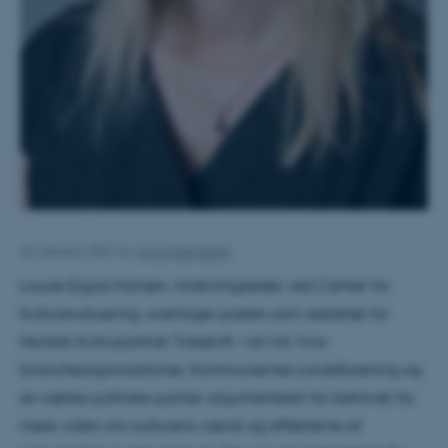
26 January 2021
by
Anja Kjærgaard
Louise Ejgod Hansen, forskningsleder ved Center for
Kulturevaluering, overtager posten som redaktør for
Nordisk Kulturpolitisk Tidsskrift. I en tid, hvor
brancheorganisationer, Kommunernes Landsforening og
en række politiske partier argumenterer for behovet for
mere viden om kulturens værdi og effekterne af