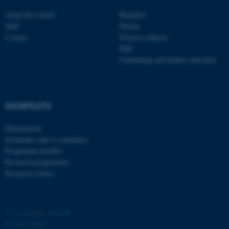
About the school
Bachelor
Staff
Master
Contact
Elective subjects
PhD
Continuing and further education
SHORTCUTS
Departments
ASP.NET_SessionId
Microsoft Corporation
Examiners and co-examiners
.au.dk
Programme profiles
Research programmes
Research centres
©
—
Cookies at au.dk
Privacy Policy