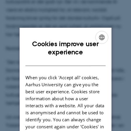
kulturpolitik er det godt nyt. Der vil i de kommende år
være en ekstra mulighed for, at relevant, nordisk
forskning bliver synlig for det danske kulturliv. Også på
forskningssiden er det en god nyhed, at redaktionen nu
har hjemme i Danmark.
Cookies improve user
Redaktør Louise Ejgod Hansen udtaler:
ENGLISH
experience
DANISH
”Den kulturpolitiske forskning står ikke så stærkt i
Danmark som i vores nordiske nabolande. Det er mit håb,
When you click 'Accept all' cookies,
at flere danske forskere ser muligheden for at publicere i
Aarhus University can give you the
tidsskriftet, og at vi dermed får øjnene op for flere
best user experience. Cookies store
kulturpolitiske aspekter af den forskning, der bedrives
information about how a user
herhjemme.”
interacts with a website. All your data
is anonymised and cannot be used to
Ud over forskningsartikler rummer Nordisk Kulturpolitisk
identify you. You can always change
Tidsskrift også anmeldelser og perspektivartikler, der i en
your consent again under ‘Cookies' in