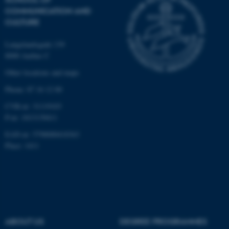
COMMUNICATION AND
CULTURE
Langelandsgade 139
8000 Aarhus C
Other locations and maps
Phone: 87 16 12 00
fe_typo_user
Typo3 Association
.au.dk
CVR-nr: 31119103
P-nr: 1013139411
EAN-nr: 5798000418363
Place: 1411
ABOUT US
DEGREE PROGRAMMES