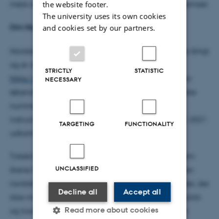
the website footer.
mere debatterende form kan rejse kulturpolitiske temaer.
The university uses its own cookies
and cookies set by our partners.
Om Nordisk Kulturpolitisk Tidsskrift
Nordisk Kulturpolitisk Tidsskrift udkommer to gange årligt
og er offentligt tilgængeligt her:
STRICTLY
STATISTIC
https://www.idunn.no/nkt
Tidsskriftet behandler en
NECESSARY
løbende temaer af kulturpolitisk relevans. Det seneste
nummer fra efteråret 2020 omhandlede således
instrumentalisering af kulturen. Det første nummer i 2021
TARGETING
FUNCTIONALITY
udkommer i juni 2021.
Tidsskriftet udkom første gang i 1997 og har gennem
UNCLASSIFIED
årene haft en afgørende betydning for at samle den
nordiske kulturpolitiske forskning. De mange ligheder, der
Decline all
Accept all
ikke mindst skyldes den velfærdsbaserede kulturpolitik
Read more about cookies
og traditionen for i vidt omfang at støtte borgernes