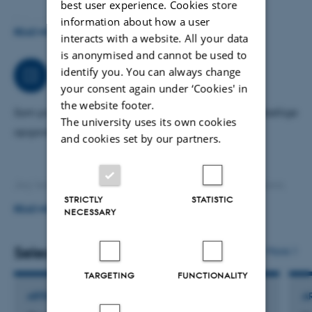
best user experience. Cookies store
information about how a user
Education consultant for the General Practitioners'
READ MORE
interacts with a website. All your data
Organization (PLOe)
is anonymised and cannot be used to
identify you. You can always change
Job responsibilities
your consent again under ‘Cookies' in
the website footer.
Som professor i almen medicin har jeg mange forskellige
The university uses its own cookies
opgaver i mit akademiske arbejdsliv.
and cookies set by our partners.
Jeg leder en forskningsgruppe, vejleder yngre forskere,
STRICTLY
STATISTIC
underviser i almen medicin på medicinuddannelsen og
READ MORE
NECESSARY
forsker også selv.
Selected publications
More
TARGETING
FUNCTIONALITY
I min forskning arbejder jeg dels med den alment
ARTICLE IN JOURNAL
A
praktiserende læges møde med patienten og dels med