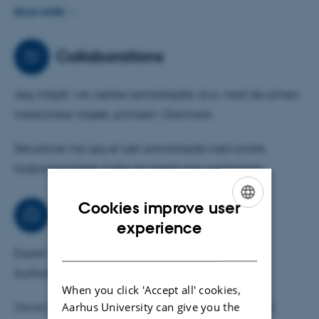
postgraduat. Prægraduat er der fokus på håndtering af
READ MORE
’den problemløsende samtale’ som løsning.
patienter i almen praksis, og postgraduat er der primært
fokus på patienter med hjerte-kar-sygdom.
Collaborations
Derudover er jeg optaget af og har fokus på
Jeg indgår i en række samarbejder, bl.a. med de almen
karriereplanlægning i relation til ph.d-studerende og
medicinske miljøer, primært i Danmark.
postdocs.
Derudover har jeg et tæt samarbejde med andre
forskningsmiljøer inden for hjerte-kar-sygdomme.
Cookies improve user
Consultancy
ENGLISH
experience
DANISH
Expert advisor in general medicine, Danish Health
Authority
When you click 'Accept all' cookies,
Aarhus University can give you the
General medicine editor for the Medical Handbook