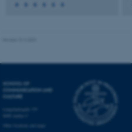
work without these cookies.
Name
Provider / Domain
be_typo_user
TYPO3 Association
Revised 10.12.2023
.au.dk
SCHOOL OF
COMMUNICATION AND
fe_typo_user
Typo3 Association
CULTURE
.au.dk
Langelandsgade 139
8000 Aarhus C
Other locations and maps