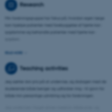
Research
Min forskningsgruppe har fokus på, hvordan egen læge
kan hjælpe patienter med forebyggelse af hjerte-kar-
sygdomme og behandle patienter med hjerte-kar-
sygdom.
En central udfordring i dette arbejde er samarbejdet
READ MORE
mellem almen praksis og kardiologer, som er blevet
særligt aktuel i lyset af den nye sundhedsreform, fordi
Teaching activities
den indebærer, at almen praksis påtager sig flere
opgaver i det fremtidige sundhedsvæsen.
Jeg sætter stor pris på at undervise, og dialogen med de
studerende både beriger og udfordrer mig – til gavn for
Et andet vigtigt område i vores forskning er, hvordan vi
både min personlige udvikling og for forskningen.
kan hjælpe patienter til et godt liv med hjerte-kar-
sygdomme, idet mange med hjerte-kar-sygdomme har
Jeg underviser i faget almen medicin, både præ- og
nedsat mental trivsel. Her arbejder vi bl.a. med begrebet