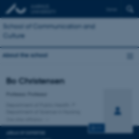
Dansk
School of Communication and
Culture
About the school
Title
Bo Christensen
Primary affiliation
Professor, Professor
Department of Public Health
Department of Science in Nursing
One other affiliation
CV
AREAS OF EXPERTISE