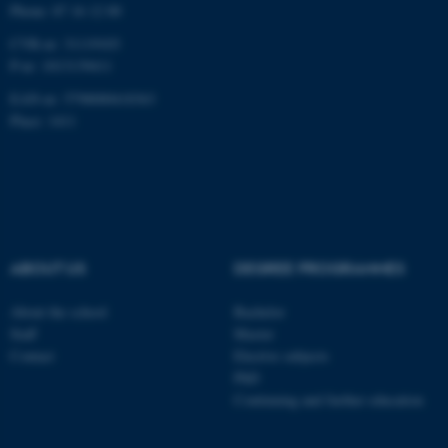
Phone: 87 16 12 00
CVR-nr: 31119103
P-nr: 1013139411
EAN-nr: 5798000418363
Place: 1411
ABOUT US
DEGREE PROGRAMMES
About the school
Bachelor
Staff
Master
Contact
Elective subjects
PhD
Continuing and further education
ASP.NET_SessionId
Microsoft Corporation
.au.dk